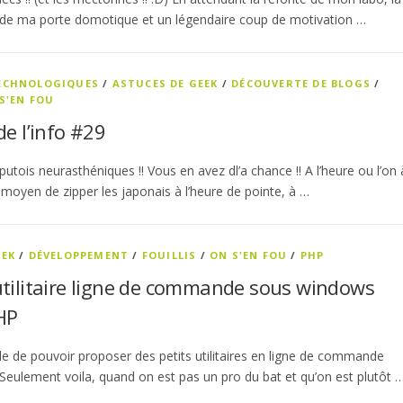
 de ma porte domotique et un légendaire coup de motivation …
TECHNOLOGIQUES
/
ASTUCES DE GEEK
/
DÉCOUVERTE DE BLOGS
/
S'EN FOU
de l’info #29
utois neurasthéniques !! Vous en avez dl’a chance !! A l’heure ou l’on 
 moyen de zipper les japonais à l’heure de pointe, à …
EEK
/
DÉVELOPPEMENT
/
FOUILLIS
/
ON S'EN FOU
/
PHP
utilitaire ligne de commande sous windows
HP
tile de pouvoir proposer des petits utilitaires en ligne de commande
eulement voila, quand on est pas un pro du bat et qu’on est plutôt 