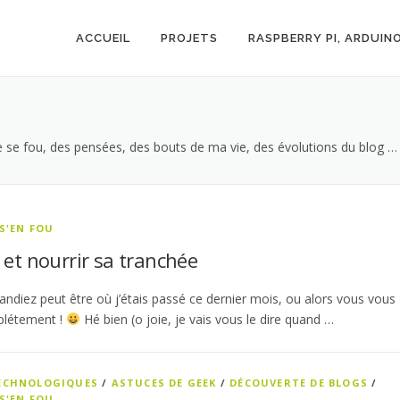
ACCUEIL
PROJETS
RASPBERRY PI, ARDUIN
e se fou, des pensées, des bouts de ma vie, des évolutions du blog …
S'EN FOU
 et nourrir sa tranchée
diez peut être où j’étais passé ce dernier mois, ou alors vous vous
plétement !
Hé bien (o joie, je vais vous le dire quand …
TECHNOLOGIQUES
/
ASTUCES DE GEEK
/
DÉCOUVERTE DE BLOGS
/
S'EN FOU