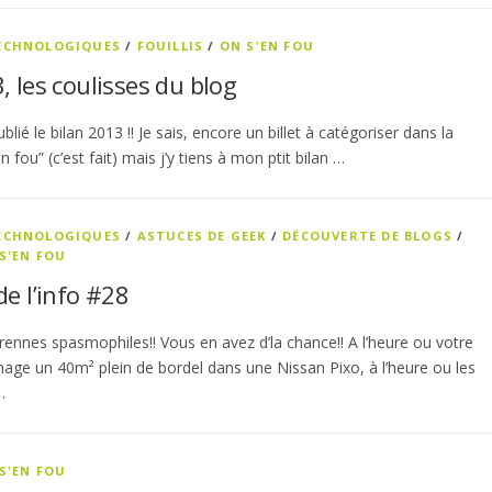
TECHNOLOGIQUES
/
FOUILLIS
/
ON S'EN FOU
, les coulisses du blog
ublié le bilan 2013 !! Je sais, encore un billet à catégoriser dans la
n fou” (c’est fait) mais j’y tiens à mon ptit bilan …
TECHNOLOGIQUES
/
ASTUCES DE GEEK
/
DÉCOUVERTE DE BLOGS
/
S'EN FOU
de l’info #28
rennes spasmophiles!! Vous en avez d’la chance!! A l’heure ou votre
age un 40m² plein de bordel dans une Nissan Pixo, à l’heure ou les
…
S'EN FOU