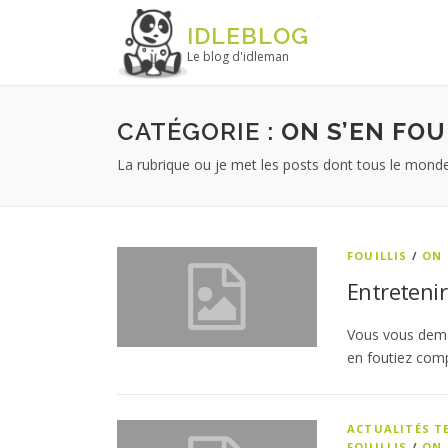
Aller au contenu
IDLEBLOG
Le blog d'idleman
CATÉGORIE :
ON S’EN FOU
La rubrique ou je met les posts dont tous le mond
FOUILLIS
/
ON 
Entretenir
Vous vous deman
en foutiez com
ACTUALITÉS 
FOUILLIS
/
ON 