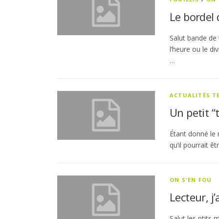
Le bordel 
Salut bande de t
l’heure ou le di
…
ACTUALITÉS 
Un petit “
Étant donné le 
qu’il pourrait ê
ON S'EN FOU
Lecteur, j
Salut les ptits 