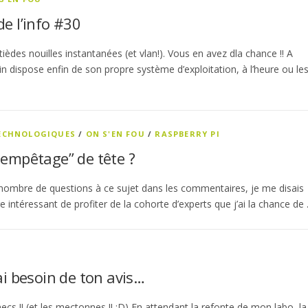
de l’info #30
ièdes nouilles instantanées (et vlan!). Vous en avez dla chance !! A
vin dispose enfin de son propre système d’exploitation, à l’heure ou le
TECHNOLOGIQUES
/
ON S'EN FOU
/
RASPBERRY PI
tempêtage” de tête ?
nombre de questions à ce sujet dans les commentaires, je me disais
tre intéressant de profiter de la cohorte d’experts que j’ai la chance de
’ai besoin de ton avis…
mecs !! (et les mectonnes !! :D) En attendant la refonte de mon labo, la