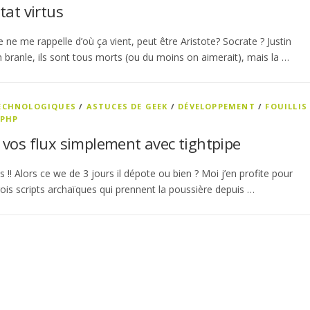
tat virtus
ne me rappelle d’où ça vient, peut être Aristote? Socrate ? Justin
n branle, ils sont tous morts (ou du moins on aimerait), mais la …
TECHNOLOGIQUES
/
ASTUCES DE GEEK
/
DÉVELOPPEMENT
/
FOUILLIS
PHP
 vos flux simplement avec tightpipe
 !! Alors ce we de 3 jours il dépote ou bien ? Moi j’en profite pour
rois scripts archaïques qui prennent la poussière depuis …
es