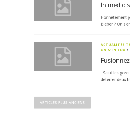
In medio s
Honnêtement je 
Bieber ? On s’e
ACTUALITÉS 
ON S'EN FOU
/
Fusionnez
Salut les gorets
déterrer deux t
Navigation des articl
ARTICLES PLUS ANCIENS