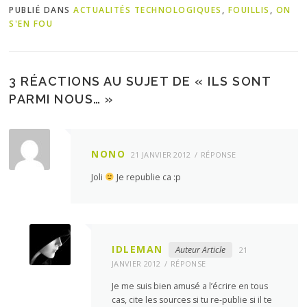
PUBLIÉ DANS
ACTUALITÉS TECHNOLOGIQUES
,
FOUILLIS
,
ON
S'EN FOU
3 RÉACTIONS AU SUJET DE «
ILS SONT
PARMI NOUS…
»
NONO
21 JANVIER 2012
RÉPONSE
Joli
Je republie ca :p
IDLEMAN
Auteur Article
21
JANVIER 2012
RÉPONSE
Je me suis bien amusé a l’écrire en tous
cas, cite les sources si tu re-publie si il te