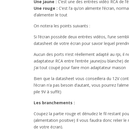
Une jaune :
C’est une des entrées vidéo RCA de l’é
Une rouge :
C’est l’a qu’on alimente l’écran, norm
d’alimenter le tout
On notera les points suivants :
Si l’écran possède deux entrées vidéos, l’une semble ê
datasheet de votre écran pour savoir lequel prendre
Aucun des ports n’est réellement adapté au rpi, il n
adaptateur RCA entre l’entrée jaune(ou blanche) de l
j’ai tout coupé pour faire mon adaptateur maison
Bien que la datasheet vous conseillera du 12V conti
l’écran n’a pas besoin d’autant, vous pourrez l’al
pile 9V à suffit)
Les branchements :
Coupez la partie rouge et dénudez le fil restant pour
(alimentation positive) Il vous faudra donc relier l
de votre écran).