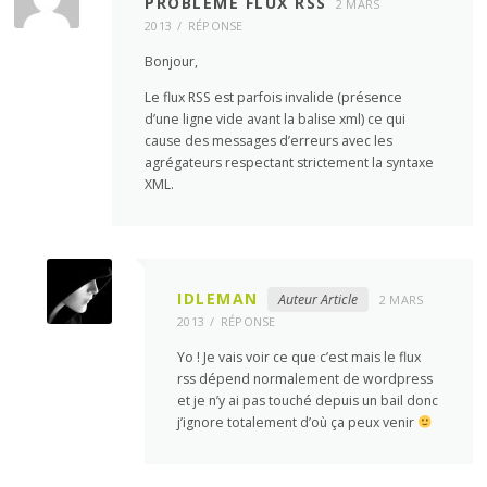
PROBLÈME FLUX RSS
2 MARS
2013
RÉPONSE
Bonjour,
Le flux RSS est parfois invalide (présence
d’une ligne vide avant la balise xml) ce qui
cause des messages d’erreurs avec les
agrégateurs respectant strictement la syntaxe
XML.
IDLEMAN
Auteur Article
2 MARS
2013
RÉPONSE
Yo ! Je vais voir ce que c’est mais le flux
rss dépend normalement de wordpress
et je n’y ai pas touché depuis un bail donc
j’ignore totalement d’où ça peux venir