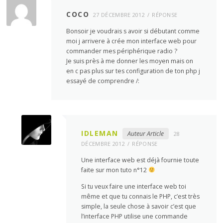
COCO
27 DÉCEMBRE 2012
RÉPONSE
Bonsoir je voudrais s avoir si débutant comme
moi j arrivere à crée mon interface web pour
commander mes périphérique radio ?
Je suis près à me donner les moyen mais on
en c pas plus sur tes configuration de ton php j
essayé de comprendre /:
IDLEMAN
Auteur Article
28
DÉCEMBRE 2012
RÉPONSE
Une interface web est déjà fournie toute
faite sur mon tuto n°12
Si tu veux faire une interface web toi
même et que tu connais le PHP, c’est très
simple, la seule chose à savoir c’est que
l’interface PHP utilise une commande