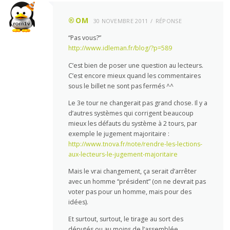
®OM
30 NOVEMBRE 2011
RÉPONSE
“Pas vous?”
http://www.idleman.fr/blog/?p=589
C’est bien de poser une question au lecteurs.
C’est encore mieux quand les commentaires
sous le billet ne sont pas fermés ^^
Le 3e tour ne changerait pas grand chose. Il y a
d’autres systèmes qui corrigent beaucoup
mieux les défauts du système à 2 tours, par
exemple le jugement majoritaire :
http://www.tnova.fr/note/rendre-les-lections-
aux-lecteurs-le-jugement-majoritaire
Mais le vrai changement, ça serait d’arrêter
avec un homme “président” (on ne devrait pas
voter pas pour un homme, mais pour des
idées).
Et surtout, surtout, le tirage au sort des
députés ou au moins de l’assemblée