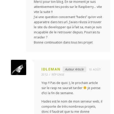
Merci pour ton blog. En se moment je suis
attentivement tes posts sur le Raspberry… vite
vite la suite !!
J’ai une question concernant “hades” qu’on voit
apparaitre dans tes url. J’avais réussi à trouver
le site du developper qui à fait sa, mais je suis
incapable de le retrouver depuis. Pourrais tu
m’aider ?
Bonne continuation dans tous tes projet
IDLEMAN
Auteur Article
10 AOÛT
2012
RÉPONSE
Yop !! Pas de quoi :), le prochain article
sur le rasp ne saurait tarder
je pense
d’ici la fin de semaine.
Hades est le nom de mon serveur web, il
comporte de très nombreux projets,
donc il faudrait que tu me donne