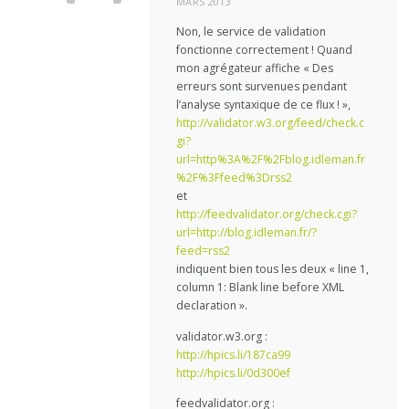
MARS 2013
Non, le service de validation
fonctionne correctement ! Quand
mon agrégateur affiche « Des
erreurs sont survenues pendant
l’analyse syntaxique de ce flux ! »,
http://validator.w3.org/feed/check.c
gi?
url=http%3A%2F%2Fblog.idleman.fr
%2F%3Ffeed%3Drss2
et
http://feedvalidator.org/check.cgi?
url=http://blog.idleman.fr/?
feed=rss2
indiquent bien tous les deux « line 1,
column 1: Blank line before XML
declaration ».
validator.w3.org :
http://hpics.li/187ca99
http://hpics.li/0d300ef
feedvalidator.org :