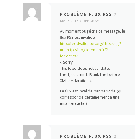
PROBLÈME FLUX RSS
2
MARS 2013
RÉPONSE
Au moment où j’écris ce message, le
flux RSS est invalide :
http://feedvalidator.org/check.cgi?
url=http://blog.idleman.fr/?
feed=rss2
.
« Sorry
This feed does not validate.
line 1, column 1: Blank line before
XML declaration »
Le flux est invalide par période (qui
corresponde certainement à une
mise en cache).
PROBLÈME FLUX RSS
2