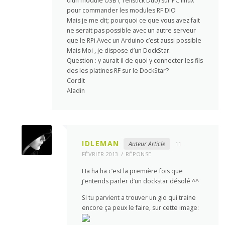
d’un module USB ( Tellstick Duo) sur PC linux
pour commander les modules RF DIO
Mais je me dit; pourquoi ce que vous avez fait
ne serait pas possible avec un autre serveur
que le RPi.Avec un Arduino c’est aussi possible
Mais Moi , je dispose d’un DockStar.
Question : y aurait il de quoi y connecter les fils
des les platines RF sur le DockStar?
Cordlt
Aladin
IDLEMAN
Auteur Article
11
FÉVRIER 2013
RÉPONSE
Ha ha ha c’est la première fois que
j’entends parler d’un dockstar désolé ^^
Si tu parvient a trouver un gio qui traine
encore ça peux le faire, sur cette image: