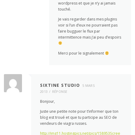
wordpress et que je n’y ai jamais
touché.
Je vais regarder dans mes plugins
voir si l’un d’eux ne pourraient pas
faire bugguer le flux par
intermittence mais j’ai peu d’espoirs
Merci pour le signalement
SIXTINE STUDIO
5 MARS
2013
RÉPONSE
Bonjour,
Juste une petite note pour t’informer que ton
blog est troué et que tu participe au SEO de
vendeurs de viagra russes.
http://img11.hostingpics.net/pics/158953Scree