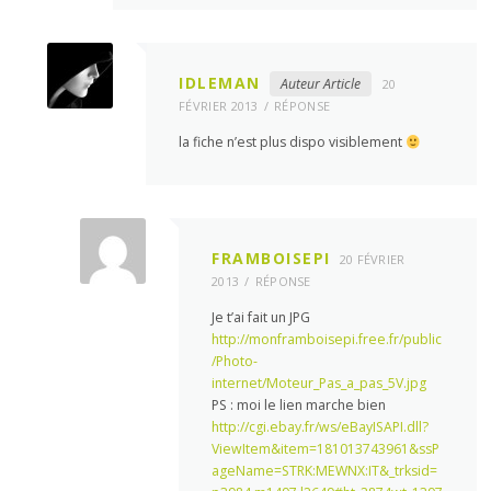
IDLEMAN
Auteur Article
20
FÉVRIER 2013
RÉPONSE
la fiche n’est plus dispo visiblement
FRAMBOISEPI
20 FÉVRIER
2013
RÉPONSE
Je t’ai fait un JPG
http://monframboisepi.free.fr/public
/Photo-
internet/Moteur_Pas_a_pas_5V.jpg
PS : moi le lien marche bien
http://cgi.ebay.fr/ws/eBayISAPI.dll?
ViewItem&item=181013743961&ssP
ageName=STRK:MEWNX:IT&_trksid=