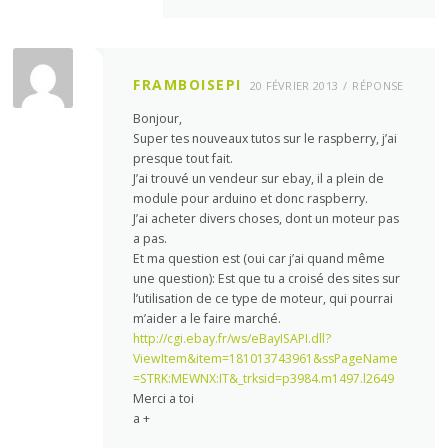
FRAMBOISEPI
20 FÉVRIER 2013
RÉPONSE
Bonjour,
Super tes nouveaux tutos sur le raspberry, j’ai
presque tout fait.
J’ai trouvé un vendeur sur ebay, il a plein de
module pour arduino et donc raspberry.
J’ai acheter divers choses, dont un moteur pas
a pas.
Et ma question est (oui car j’ai quand même
une question): Est que tu a croisé des sites sur
l’utilisation de ce type de moteur, qui pourrai
m’aider a le faire marché.
http://cgi.ebay.fr/ws/eBayISAPI.dll?
ViewItem&item=181013743961&ssPageName
=STRK:MEWNX:IT&_trksid=p3984.m1497.l2649
Merci a toi
a +