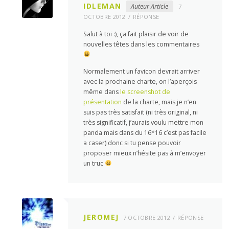
IDLEMAN
Auteur Article
7
OCTOBRE 2012
RÉPONSE
Salut à toi :), ça fait plaisir de voir de
nouvelles têtes dans les commentaires
Normalement un favicon devrait arriver
avec la prochaine charte, on l’aperçois
même dans
le screenshot de
présentation
de la charte, mais je n’en
suis pas très satisfait (ni très original, ni
très significatif, j’aurais voulu mettre mon
panda mais dans du 16*16 c’est pas facile
a caser) donc si tu pense pouvoir
proposer mieux n’hésite pas à m’envoyer
un truc
JEROMEJ
7 OCTOBRE 2012
RÉPONSE