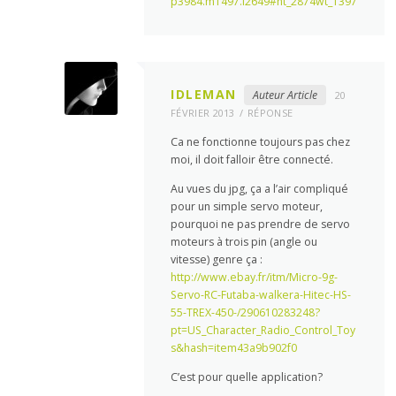
p3984.m1497.l2649#ht_2874wt_1397
IDLEMAN
Auteur Article
20
FÉVRIER 2013
RÉPONSE
Ca ne fonctionne toujours pas chez
moi, il doit falloir être connecté.
Au vues du jpg, ça a l’air compliqué
pour un simple servo moteur,
pourquoi ne pas prendre de servo
moteurs à trois pin (angle ou
vitesse) genre ça :
http://www.ebay.fr/itm/Micro-9g-
Servo-RC-Futaba-walkera-Hitec-HS-
55-TREX-450-/290610283248?
pt=US_Character_Radio_Control_Toy
s&hash=item43a9b902f0
C’est pour quelle application?