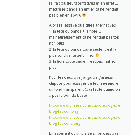
J’ai fait plusieurs tentatives et en effet …
mettre le panda en entier ça ne rendait
pas bien en 16×16
Alors j’ai essayé quelques alternatives :
1) la tête du panda + la fiole …
malheureusement ça ne rendait pas top
non plus.
2) la tête du panda toute seule … est la
plus concluante selon moi
3) la fiole toute seule … est pas mal non
plus.
Pour les deux que j’ai gardé, j’ai aussi
chipoté pour essayer de leur re-rendre
un fond transparent (pas facile quand on
a pas le pdn de base).
http://www.olissea.com/out/idleblog/idle
blog-favicon.png
http://www.olissea.com/out/idleblog/idle
blog-favicon2.png
En espérant qu’un plaise sinon c’est pas