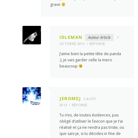
grave
IDLEMAN
Auteur Article
7
OCTOBRE 2012
RÉPONSE
J’aime bien la petite tête de panda
:), je vais garder celle la merci
beaucoup
JEROMEJ
3 AOÛT
2013
RÉPONSE
Tu n’es, de toutes évidences, pas
obligé d’utiliser le favicon que je t’ai
réalisé et ça ne rendra pas triste, ou
que sais-je, si tu décides in fine de