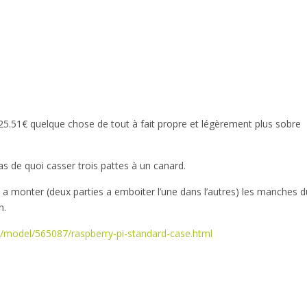
25.51€ quelque chose de tout à fait propre et légèrement plus sobre
s de quoi casser trois pattes à un canard.
le a monter (deux parties a emboiter l’une dans l’autres) les manches d
n.
model/565087/raspberry-pi-standard-case.html