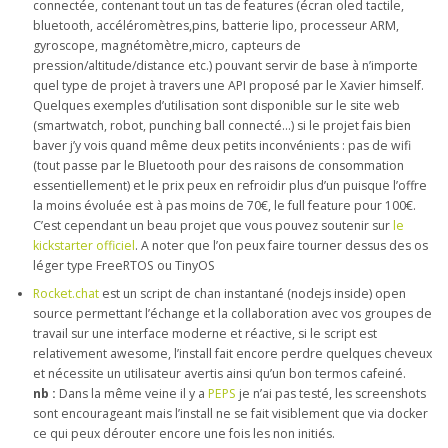
connectée, contenant tout un tas de features (écran oled tactile,
bluetooth, accéléromètres,pins, batterie lipo, processeur ARM,
gyroscope, magnétomètre,micro, capteurs de
pression/altitude/distance etc.) pouvant servir de base à n’importe
quel type de projet à travers une API proposé par le Xavier himself.
Quelques exemples d’utilisation sont disponible sur le site web
(smartwatch, robot, punching ball connecté…) si le projet fais bien
baver j’y vois quand même deux petits inconvénients : pas de wifi
(tout passe par le Bluetooth pour des raisons de consommation
essentiellement) et le prix peux en refroidir plus d’un puisque l’offre
la moins évoluée est à pas moins de 70€, le full feature pour 100€.
C’est cependant un beau projet que vous pouvez soutenir sur
le
kickstarter officiel
. A noter que l’on peux faire tourner dessus des os
léger type FreeRTOS ou TinyOS
Rocket.chat
est un script de chan instantané (nodejs inside) open
source permettant l’échange et la collaboration avec vos groupes de
travail sur une interface moderne et réactive, si le script est
relativement awesome, l’install fait encore perdre quelques cheveux
et nécessite un utilisateur avertis ainsi qu’un bon termos cafeiné.
nb :
Dans la même veine il y a
PEPS
je n’ai pas testé, les screenshots
sont encourageant mais l’install ne se fait visiblement que via docker
ce qui peux dérouter encore une fois les non initiés.