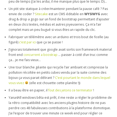
peu de temps (j’ai les ardui, il me manque plus que le temps :D)…
Un ptit site statique à créer/maintenir pendant la pause café ? Pas
envie de coder ?
Sitecake
est un CMS éditable en
WYSIWYG
avec
drag & drop a gogo sur un fond de bootstrap permettant d’ajouter
en deux clics textes, médias et autres joyeuseries. Ça m’a l’air
complet mais un peu bugué si vous êtes un rapide du clic.
Fabriquer un télémètre avec un arduino et trois bout de ficelle (au
figuré)
c’est par ici
que ça se passe !
J’ignorais totalement que google avait sortis son framework material
front end
concurrent a boostrap
… passer à coté d’un truc comme
ça… je me fais vieux…
Une tour blanche géante qui recycle l’air ambiant et compresse la
pollution récoltée en petits cubes vendu par la suite comme des
bijoux ça vous parait délirant ?
C’est pourtant le monde dans lequel
vous vivez
(elle est chouette cette planète !))
Il a beau être en papier, il
fout des jetons ce terminator
!
Yana4All windows bêta est prêt, il me reste a régler le problème de
la rétro compatibilité avec les anciens plugins histoire de ne pas
perdre ces 48 fabuleuses contributions à la plateforme domotique.
J’ai l’espoir de trouver une minute ce week end pour régler ce