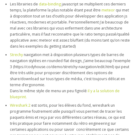
Les librairies de
data-binding
javascript se multiplient ces derniers
temps, la plateforme la plus notable étant peut être
meteor
qui met
à disposition tout un tas d’outils pour développer des application js
réactives, modernes et portable. Personnellement j’ai beaucoup de
mal avec ces librairies qui vous enferment dans une architecture
particulière, mais il faut reconnaitre que le ratio temps passé/qualité
applicative avec meteor est assez bluffant (du moins tant qu’on reste
dans les exemples du getting started)
Strechy
navigation met à disposition plusieurs types de barres de
navigation stylées en rounded flat design, j’aime beaucoup l’exemple
3 (https://codyhouse.co/demo/stretchy-navigation/edit.html) qui peut
être très utile pour proposer discrètement des options de
share/download sur tous types de média, c’est toujours délicat en
terme d’ergonomie.
Dans le même style de menu un peu fignolé
il y a la solution de
blueprint.
Wireshark 2
est sortis, pour les élèves du fond, wireshark un
programme foutrement utile puisqu’il vous permet de tracer les
paquets émis et reçu par vos différentes cartes réseau, ce qui est
très pratique pour faire notamment du rétro engineering sur
certaines applications ou pour savoir concrètement ce que certains