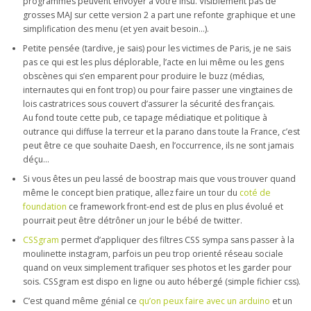
programmes peuvent envoyer à votre insu. Visiblement pas de
grosses MAJ sur cette version 2 a part une refonte graphique et une
simplification des menu (et yen avait besoin…).
Petite pensée (tardive, je sais) pour les victimes de Paris, je ne sais
pas ce qui est les plus déplorable, l’acte en lui même ou les gens
obscènes qui s’en emparent pour produire le buzz (médias,
internautes qui en font trop) ou pour faire passer une vingtaines de
lois castratrices sous couvert d’assurer la sécurité des français.
Au fond toute cette pub, ce tapage médiatique et politique à
outrance qui diffuse la terreur et la parano dans toute la France, c’est
peut être ce que souhaite Daesh, en l’occurrence, ils ne sont jamais
déçu…
Si vous êtes un peu lassé de boostrap mais que vous trouver quand
même le concept bien pratique, allez faire un tour du
coté de
foundation
ce framework front-end est de plus en plus évolué et
pourrait peut être détrôner un jour le bébé de twitter.
CSSgram
permet d’appliquer des filtres CSS sympa sans passer à la
moulinette instagram, parfois un peu trop orienté réseau sociale
quand on veux simplement trafiquer ses photos et les garder pour
sois. CSSgram est dispo en ligne ou auto hébergé (simple fichier css).
C’est quand même génial ce
qu’on peux faire avec un arduino
et un