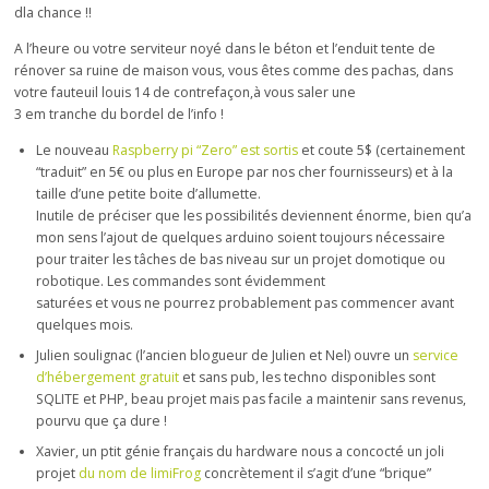
dla chance !!
A l’heure ou votre serviteur noyé dans le béton et l’enduit tente de
rénover sa ruine de maison vous, vous êtes comme des pachas, dans
votre fauteuil louis 14 de contrefaçon,à vous saler une
3 em tranche du bordel de l’info !
Le nouveau
Raspberry pi “Zero” est sortis
et coute 5$ (certainement
“traduit” en 5€ ou plus en Europe par nos cher fournisseurs) et à la
taille d’une petite boite d’allumette.
Inutile de préciser que les possibilités deviennent énorme, bien qu’a
mon sens l’ajout de quelques arduino soient toujours nécessaire
pour traiter les tâches de bas niveau sur un projet domotique ou
robotique. Les commandes sont évidemment
saturées et vous ne pourrez probablement pas commencer avant
quelques mois.
Julien soulignac (l’ancien blogueur de Julien et Nel) ouvre un
service
d’hébergement gratuit
et sans pub, les techno disponibles sont
SQLITE et PHP, beau projet mais pas facile a maintenir sans revenus,
pourvu que ça dure !
Xavier, un ptit génie français du hardware nous a concocté un joli
projet
du nom de limiFrog
concrètement il s’agit d’une “brique”