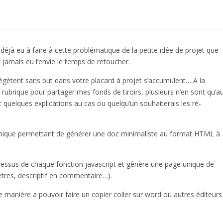
éjà eu à faire à cette problématique de la petite idée de projet que
 jamais eu
l’envie
le temps de retoucher.
végètent sans but dans votre placard à projet s’accumulent… A la
te rubrique pour partager mes fonds de tiroirs, plusieurs n’en sont qu’a
c quelques explications au cas ou quelqu’un souhaiterais les ré-
p unique permettant de générer une doc minimaliste au format HTML à
ssus de chaque fonction javascript et génère une page unique de
tres, descriptif en commentaire…).
 manière a pouvoir faire un copier coller sur word ou autres éditeurs