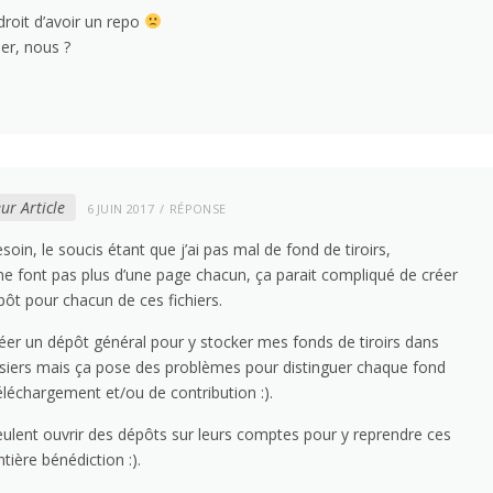
droit d’avoir un repo
er, nous ?
ur Article
6 JUIN 2017
RÉPONSE
oin, le soucis étant que j’ai pas mal de fond de tiroirs,
e font pas plus d’une page chacun, ça parait compliqué de créer
pôt pour chacun de ces fichiers.
créer un dépôt général pour y stocker mes fonds de tiroirs dans
ssiers mais ça pose des problèmes pour distinguer chaque fond
téléchargement et/ou de contribution :).
veulent ouvrir des dépôts sur leurs comptes pour y reprendre ces
tière bénédiction :).