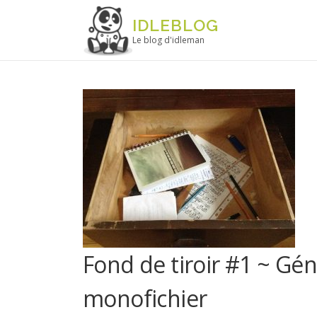
Aller au contenu
IDLEBLOG
Le blog d'idleman
Fond de tiroir #1 ~ Gén
monofichier