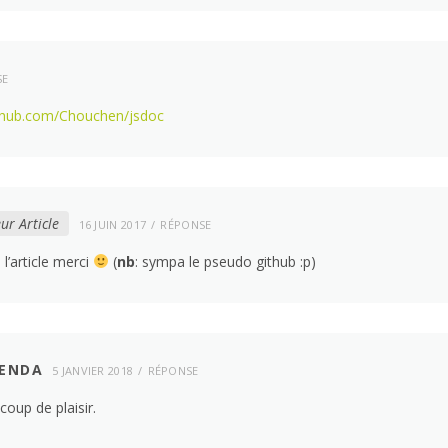
SE
ithub.com/Chouchen/jsdoc
ur Article
16 JUIN 2017
RÉPONSE
 l’article merci
(
nb
: sympa le pseudo github :p)
GENDA
5 JANVIER 2018
RÉPONSE
coup de plaisir.