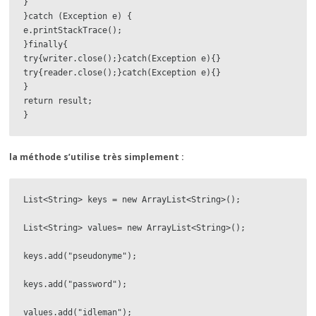
}

}catch (Exception e) {

e.printStackTrace();

}finally{

try{writer.close();}catch(Exception e){}

try{reader.close();}catch(Exception e){}

}

return result;

}
la méthode s’utilise très simplement :
List<String> keys = new ArrayList<String>();

List<String> values= new ArrayList<String>();

keys.add("pseudonyme");

keys.add("password");

values.add("idleman");
