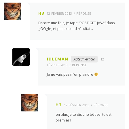
H3
12 FÉVRIER 2013
RÉPONSE
Encore une fois, je tape “POST GET JAVA” dans
gOOgle, et paf, second résultat…
IDLEMAN
Auteur Article
12
FÉVRIER 2013
RÉPONSE
Je ne vais pas m’en plaindre
H3
12 FÉVRIER 2013
RÉPONSE
en plus je te dis une bêtise, tu est
premier !