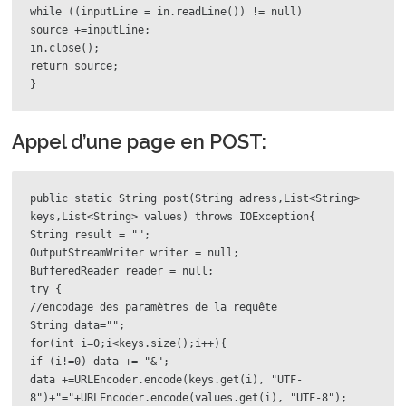
while ((inputLine = in.readLine()) != null)

source +=inputLine;

in.close();

return source;

}
Appel d’une page en POST:
public static String post(String adress,List<String> 
keys,List<String> values) throws IOException{

String result = "";

OutputStreamWriter writer = null;

BufferedReader reader = null;

try {

//encodage des paramètres de la requête

String data="";

for(int i=0;i<keys.size();i++){

if (i!=0) data += "&";

data +=URLEncoder.encode(keys.get(i), "UTF-
8")+"="+URLEncoder.encode(values.get(i), "UTF-8");
