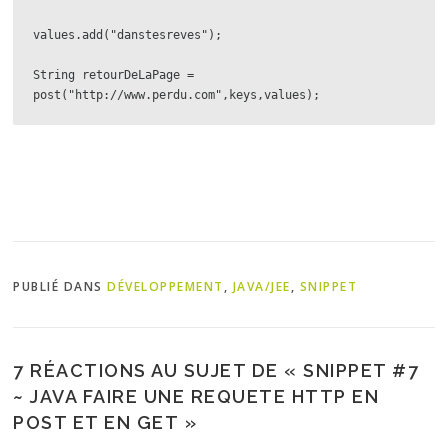
values.add("danstesreves");

String retourDeLaPage = 
post("http://www.perdu.com",keys,values);
PUBLIÉ DANS
DÉVELOPPEMENT
,
JAVA/JEE
,
SNIPPET
7 RÉACTIONS AU SUJET DE «
SNIPPET #7
~ JAVA FAIRE UNE REQUETE HTTP EN
POST ET EN GET
»