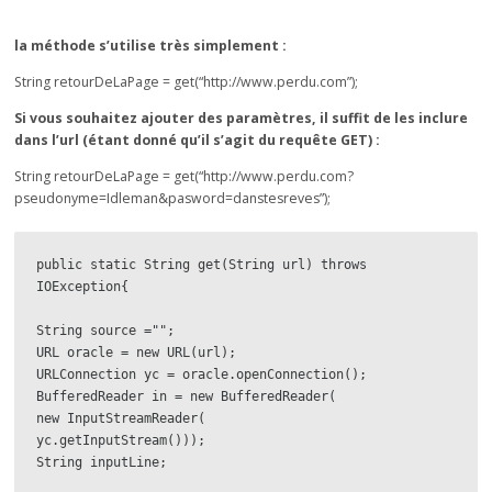
la méthode s’utilise très simplement :
String retourDeLaPage = get(“http://www.perdu.com”);
Si vous souhaitez ajouter des paramètres, il suffit de les inclure
dans l’url (étant donné qu’il s’agit du requête GET) :
String retourDeLaPage = get(“http://www.perdu.com?
pseudonyme=Idleman&pasword=danstesreves”);
public static String get(String url) throws 
IOException{

String source ="";

URL oracle = new URL(url);

URLConnection yc = oracle.openConnection();

BufferedReader in = new BufferedReader(

new InputStreamReader(

yc.getInputStream()));

String inputLine;
