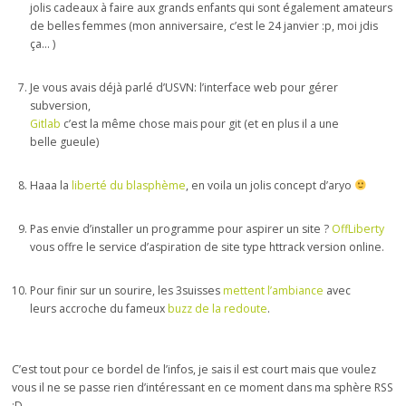
jolis cadeaux à faire aux grands enfants qui sont également amateurs
de belles femmes (mon anniversaire, c’est le 24 janvier :p, moi jdis
ça… )
Je vous avais déjà parlé d’USVN: l’interface web pour gérer
subversion,
Gitlab
c’est la même chose mais pour git (et en plus il a une
belle gueule)
Haaa la
liberté du blasphème
, en voila un jolis concept d’aryo
Pas envie d’installer un programme pour aspirer un site ?
OffLiberty
vous offre le service d’aspiration de site type httrack version online.
Pour finir sur un sourire, les 3suisses
mettent l’ambiance
avec
leurs accroche du fameux
buzz de la redoute
.
C’est tout pour ce bordel de l’infos, je sais il est court mais que voulez
vous il ne se passe rien d’intéressant en ce moment dans ma sphère RSS
:D.