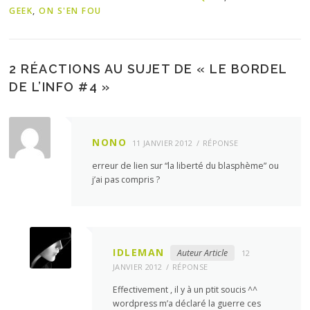
GEEK
,
ON S'EN FOU
2 RÉACTIONS AU SUJET DE «
LE BORDEL
DE L’INFO #4
»
NONO
11 JANVIER 2012
RÉPONSE
erreur de lien sur “la liberté du blasphème” ou
j’ai pas compris ?
IDLEMAN
Auteur Article
12
JANVIER 2012
RÉPONSE
Effectivement , il y à un ptit soucis ^^
wordpress m’a déclaré la guerre ces