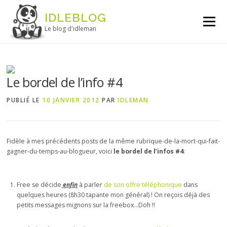
Aller au contenu
IDLEBLOG
Menu
Le blog d'idleman
Le bordel de l’info #4
PUBLIÉ LE
10 JANVIER 2012
PAR
IDLEMAN
Fidèle à mes précédents posts de la même rubrique-de-la-mort-qui-fait-
gagner-du-temps-au-blogueur, voici
le bordel de l’infos #4
:
Free se décide
enfin
à parler
de son offre téléphonique
dans
quelques heures (8h30 tapante mon général) ! On reçois déjà des
petits messages mignons sur la freebox…Doh !!