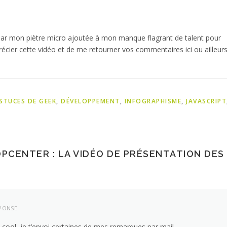
 par mon piètre micro ajoutée à mon manque flagrant de talent pour
cier cette vidéo et de me retourner vos commentaires ici ou ailleurs
STUCES DE GEEK
,
DÉVELOPPEMENT
,
INFOGRAPHISME
,
JAVASCRIPT
PCENTER : LA VIDÉO DE PRÉSENTATION DES
PONSE
st cool, je t’envoi certaines de mes remarques par mail…