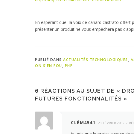
En espérant que la voix de canard castrato offert
présenter un produit ne vous empêchera pas d’appré
PUBLIÉ DANS
ACTUALITÉS TECHNOLOGIQUES
,
A
ON S'EN FOU
,
PHP
6 RÉACTIONS AU SUJET DE «
DRO
FUTURES FONCTIONNALITÉS
»
CLÉM4541
23 FÉVRIER 2012
RÉ
Je vois que le projet avance c’e