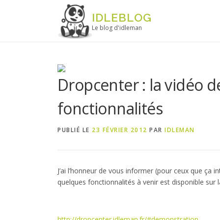
Aller au contenu
IDLEBLOG
Le blog d'idleman
Dropcenter : la vidéo d
fonctionnalités
PUBLIÉ LE
23 FÉVRIER 2012
PAR
IDLEMAN
J’ai l’honneur de vous informer (pour ceux que ça i
quelques fonctionnalités à venir est disponible sur l
http://dropcenter.idleman.fr/#demonstration