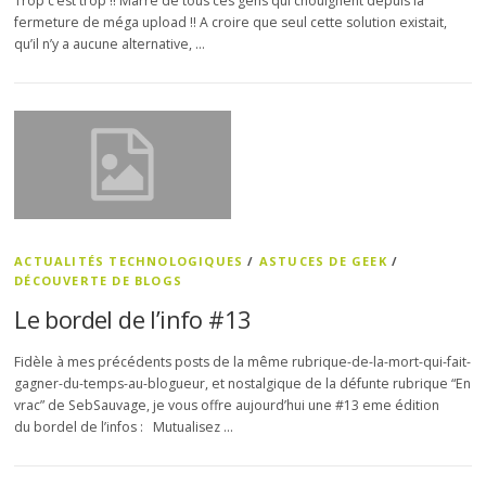
Trop c’est trop !! Marre de tous ces gens qui chouignent depuis la
fermeture de méga upload !! A croire que seul cette solution existait,
qu’il n’y a aucune alternative, …
ACTUALITÉS TECHNOLOGIQUES
/
ASTUCES DE GEEK
/
DÉCOUVERTE DE BLOGS
Le bordel de l’info #13
Fidèle à mes précédents posts de la même rubrique-de-la-mort-qui-fait-
gagner-du-temps-au-blogueur, et nostalgique de la défunte rubrique “En
vrac” de SebSauvage, je vous offre aujourd’hui une #13 eme édition
du bordel de l’infos : Mutualisez …