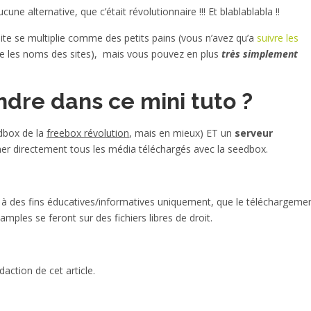
ucune alternative, que c’était révolutionnaire !!! Et blablablabla !!
te se multiplie comme des petits pains (vous n’avez qu’a
suivre les
tre les noms des sites), mais vous pouvez en plus
très simplement
ndre dans ce mini tuto ?
dbox de la
freebox révolution
, mais en mieux) ET un
serveur
er directement tous les média téléchargés avec la seedbox.
é à des fins éducatives/informatives uniquement, que le téléchargeme
mples se feront sur des fichiers libres de droit.
action de cet article.