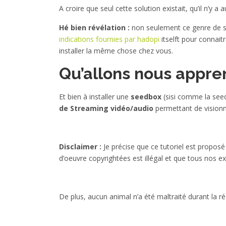
A croire que seul cette solution existait, qu’il n’y a a
Hé bien révélation :
non seulement ce genre de si
indications fournies par hadopi
itselft pour connai
installer la même chose chez vous.
Qu’allons nous appre
Et bien à installer une
seedbox
(sisi comme la see
de Streaming vidéo/audio
permettant de visionn
Disclaimer :
Je précise que ce tutoriel est propos
d’oeuvre copyrightées est illégal et que tous nos exa
De plus, aucun animal n’a été maltraité durant la réd