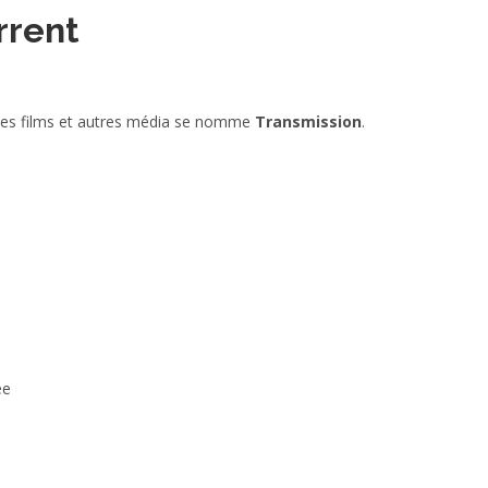
orrent
 des films et autres média se nomme
Transmission
.
ée