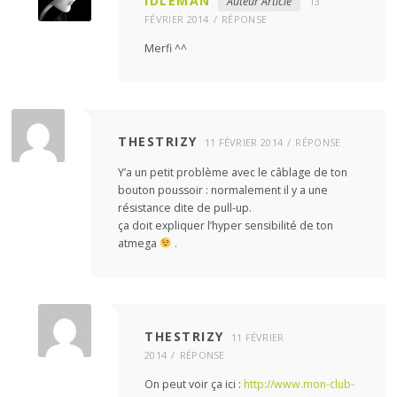
IDLEMAN
Auteur Article
13
FÉVRIER 2014
RÉPONSE
Merfi ^^
THESTRIZY
11 FÉVRIER 2014
RÉPONSE
Y’a un petit problème avec le câblage de ton
bouton poussoir : normalement il y a une
résistance dite de pull-up.
ça doit expliquer l’hyper sensibilité de ton
atmega
.
THESTRIZY
11 FÉVRIER
2014
RÉPONSE
On peut voir ça ici :
http://www.mon-club-