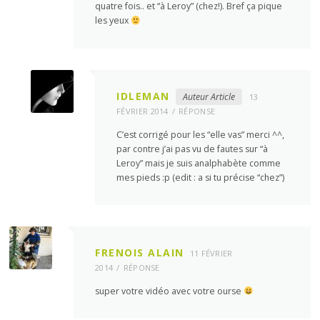
quatre fois.. et “à Leroy” (chez!). Bref ça pique
les yeux
IDLEMAN
Auteur Article
13
FÉVRIER 2014
RÉPONSE
C’est corrigé pour les “elle vas” merci ^^,
par contre j’ai pas vu de fautes sur “à
Leroy” mais je suis analphabète comme
mes pieds :p (edit : a si tu précise “chez”)
FRENOIS ALAIN
11 FÉVRIER
2014
RÉPONSE
super votre vidéo avec votre ourse