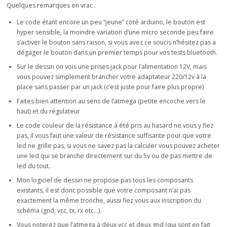
Quelques remarques en vrac :
Le code étant encore un peu “jeune” coté arduino, le bouton est
hyper sensible, la moindre variation d’une micro seconde peu faire
s’activer le bouton sans raison, si vous avez ce soucis n’hésitez pas a
dégager le bouton dans un premier temps pour vos tests bluetooth.
Sur le dessin on vois une prises jack pour l’alimentation 12V, mais
vous pouvez simplement brancher votre adaptateur 220/12v à la
place sans passer par un jack (c’est juste pour faire plus propre)
Faites bien attention au sens de l’atmega (petite encoche vers le
haut) et du régulateur
Le code couleur de la résistance à été pris au hasard ne vous y fiez
pas, il vous faut une valeur de résistance suffisante pour que votre
led ne grille pas, si vous ne savez pas la calculer vous pouvez acheter
une led qui se branche directement sur du 5v ou de pas mettre de
led du tout.
Mon logiciel de dessin ne propose pas tous les composants
existants, il est donc possible que votre composant n’ai pas
exactement la même tronche, aussi fiez vous aux inscription du
schéma (gnd, vcc, tx, rx etc…).
Vous noterez que l’atmega à deux vcc et deux gnd (qui sont en fait