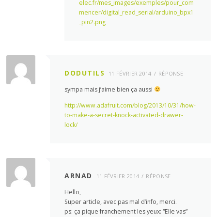
elec.fr/mes_images/exemples/pour_com
mencer/digital_read_serial/arduino_bpx1
_pin2.png
DODUTILS
11 FÉVRIER 2014
RÉPONSE
sympa mais j’aime bien ça aussi
http://www.adafruit.com/blog/2013/10/31/how-
to-make-a-secret-knock-activated-drawer-
lock/
ARNAD
11 FÉVRIER 2014
RÉPONSE
Hello,
Super article, avec pas mal d’info, merci.
ps: ça pique franchement les yeux: “Elle vas”