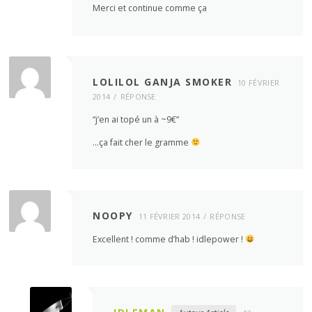
Merci et continue comme ça
LOLILOL GANJA SMOKER
10 FÉVRIER
2014
RÉPONSE
“j’en ai topé un à ~9€”
…ça fait cher le gramme
NOOPY
11 FÉVRIER 2014
RÉPONSE
Excellent ! comme d’hab ! idlepower !