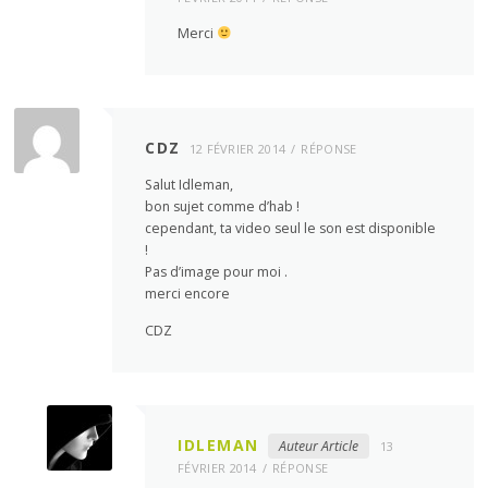
Merci
CDZ
12 FÉVRIER 2014
RÉPONSE
Salut Idleman,
bon sujet comme d’hab !
cependant, ta video seul le son est disponible
!
Pas d’image pour moi .
merci encore
CDZ
IDLEMAN
Auteur Article
13
FÉVRIER 2014
RÉPONSE