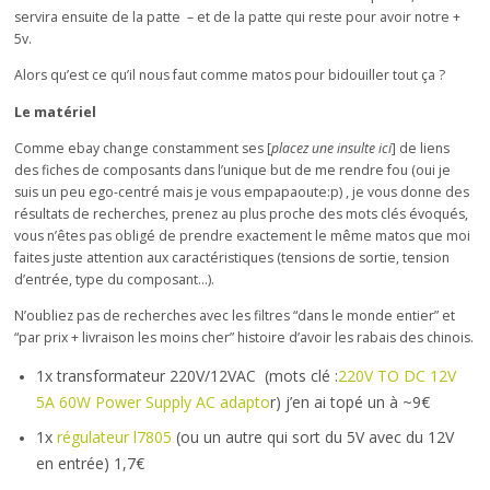
servira ensuite de la patte – et de la patte qui reste pour avoir notre +
5v.
Alors qu’est ce qu’il nous faut comme matos pour bidouiller tout ça ?
Le matériel
Comme ebay change constamment ses [
placez une insulte ici
] de liens
des fiches de composants dans l’unique but de me rendre fou (oui je
suis un peu ego-centré mais je vous empapaoute:p) , je vous donne des
résultats de recherches, prenez au plus proche des mots clés évoqués,
vous n’êtes pas obligé de prendre exactement le même matos que moi
faites juste attention aux caractéristiques (tensions de sortie, tension
d’entrée, type du composant…).
N’oubliez pas de recherches avec les filtres “dans le monde entier” et
“par prix + livraison les moins cher” histoire d’avoir les rabais des chinois.
1x transformateur 220V/12VAC (mots clé :
220V TO DC 12V
5A 60W Power Supply AC adapto
r) j’en ai topé un à ~9€
1x
régulateur l7805
(ou un autre qui sort du 5V avec du 12V
en entrée) 1,7€