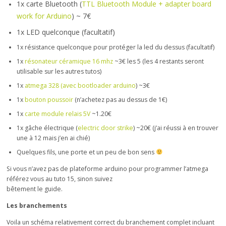
1x carte Bluetooth (
TTL Bluetooth Module + adapter board
work for Arduino
) ~ 7€
1x LED quelconque (facultatif)
1x résistance quelconque pour protéger la led du dessus (facultatif)
1x
résonateur céramique 16 mhz
~3€ les 5 (les 4 restants seront
utilisable sur les autres tutos)
1x
atmega 328 (avec bootloader arduino
) ~3€
1x
bouton poussoir
(n’achetez pas au dessus de 1€)
1x
carte module relais 5V
~1.20€
1x gâche électrique (
electric door strike
) ~20€ (j’ai réussi à en trouver
une à 12 mais j’en ai chié)
Quelques fils, une porte et un peu de bon sens
Si vous n’avez pas de plateforme arduino pour programmer l’atmega
référez vous au tuto 15, sinon suivez
bêtement le guide.
Les branchements
Voila un schéma relativement correct du branchement complet incluant