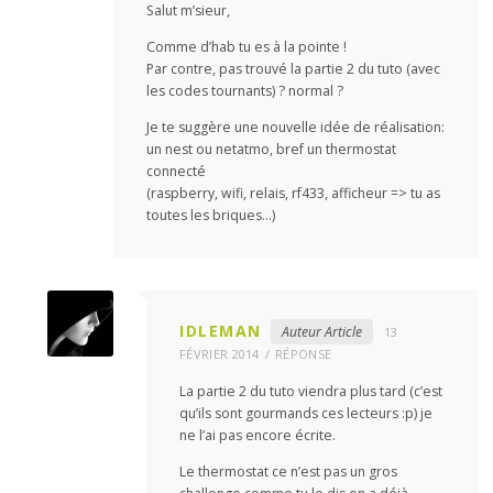
Salut m’sieur,
Comme d’hab tu es à la pointe !
Par contre, pas trouvé la partie 2 du tuto (avec
les codes tournants) ? normal ?
Je te suggère une nouvelle idée de réalisation:
un nest ou netatmo, bref un thermostat
connecté
(raspberry, wifi, relais, rf433, afficheur => tu as
toutes les briques…)
IDLEMAN
Auteur Article
13
FÉVRIER 2014
RÉPONSE
La partie 2 du tuto viendra plus tard (c’est
qu’ils sont gourmands ces lecteurs :p) je
ne l’ai pas encore écrite.
Le thermostat ce n’est pas un gros