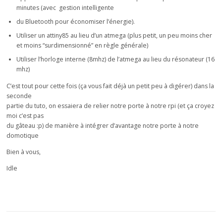
minutes (avec gestion intelligente
du Bluetooth pour économiser l’énergie).
Utiliser un attiny85 au lieu d’un atmega (plus petit, un peu moins cher
et moins “surdimensionné” en règle générale)
Utiliser l’horloge interne (8mhz) de l’atmega au lieu du résonateur (16
mhz)
C’est tout pour cette fois (ça vous fait déjà un petit peu à digérer) dans la
seconde
partie du tuto, on essaiera de relier notre porte à notre rpi (et ça croyez
moi c’est pas
du gâteau :p) de manière à intégrer d’avantage notre porte à notre
domotique
Bien à vous,
Idle