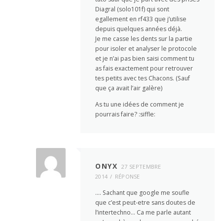
Diagral (solo101f) qui sont
egallement en rf433 que j’utilise
depuis quelques années déjà.
Je me casse les dents sur la partie
pour isoler et analyser le protocole
et je n’ai pas bien saisi comment tu
as fais exactement pour retrouver
tes petits avec tes Chacons. (Sauf
que ça avait l’air galère)
As tu une idées de comment je
pourrais faire? :siffle:
ONYX
27 SEPTEMBRE
2014
RÉPONSE
…. Sachant que google me soufle
que c’est peut-etre sans doutes de
l’intertechno… Ca me parle autant