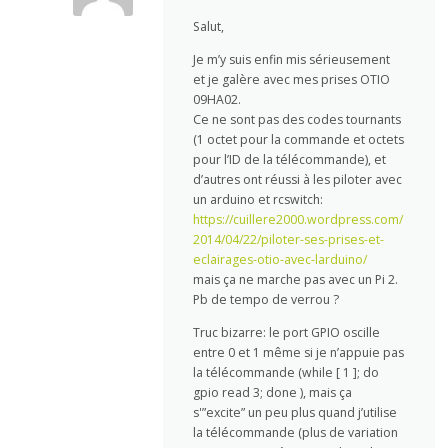
Salut,
Je m’y suis enfin mis sérieusement
et je galère avec mes prises OTIO
09HA02.
Ce ne sont pas des codes tournants
(1 octet pour la commande et octets
pour l’ID de la télécommande), et
d’autres ont réussi à les piloter avec
un arduino et rcswitch:
https://cuillere2000.wordpress.com/
2014/04/22/piloter-ses-prises-et-
eclairages-otio-avec-larduino/
mais ça ne marche pas avec un Pi 2.
Pb de tempo de verrou ?
Truc bizarre: le port GPIO oscille
entre 0 et 1 même si je n’appuie pas
la télécommande (while [ 1 ]; do
gpio read 3; done ), mais ça
s'”excite” un peu plus quand j’utilise
la télécommande (plus de variation