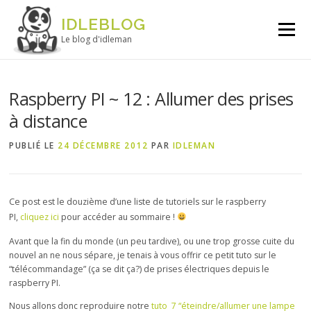
Aller au contenu
IDLEBLOG
Menu
Le blog d'idleman
Raspberry PI ~ 12 : Allumer des prises
à distance
PUBLIÉ LE
24 DÉCEMBRE 2012
PAR
IDLEMAN
Ce post est le douzième d’une liste de tutoriels sur le raspberry
PI
,
cliquez ici
pour accéder
au sommaire !
Avant que la fin du monde (un peu tardive), ou une trop grosse cuite du
nouvel an ne nous sépare, je tenais à vous offrir ce petit tuto sur le
“télécommandage” (ça se dit ça?) de prises électriques depuis le
raspberry PI.
Nous allons donc reproduire notre
tuto 7 “éteindre/allumer une lampe