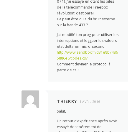
0 / 1). J’ai essayé en otant les piles
de la télécommande Freebox
révolution: c’est pareil.
Ca peut être du a du bruit externe
sur la bande 433 ?
J’ai modifié ton prog pour utiliser les
interruptions et logguer les valeurs
etat;delta_en_micro_second:
http://www.sendbox.fr/d31e8b7486
5886e6/codes.csv
Comment deviner le protocol à
partir de ça ?
THIERRY
1 AVRIL 2016
Salut,
Un retour d’expérience après avoir
essayé desepérement de