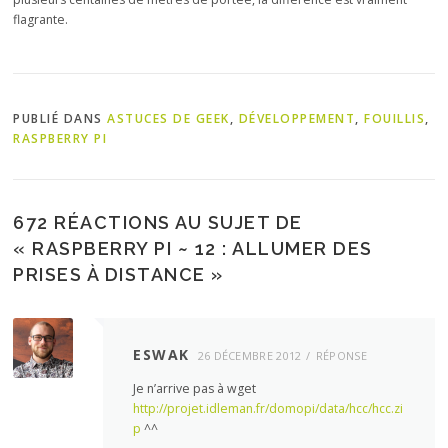
flagrante.
PUBLIÉ DANS
ASTUCES DE GEEK
,
DÉVELOPPEMENT
,
FOUILLIS
,
RASPBERRY PI
672 RÉACTIONS AU SUJET DE
«
RASPBERRY PI ~ 12 : ALLUMER DES
PRISES À DISTANCE
»
ESWAK
26 DÉCEMBRE 2012
RÉPONSE
Je n’arrive pas à wget
http://projet.idleman.fr/domopi/data/hcc/hcc.zi
p
^^