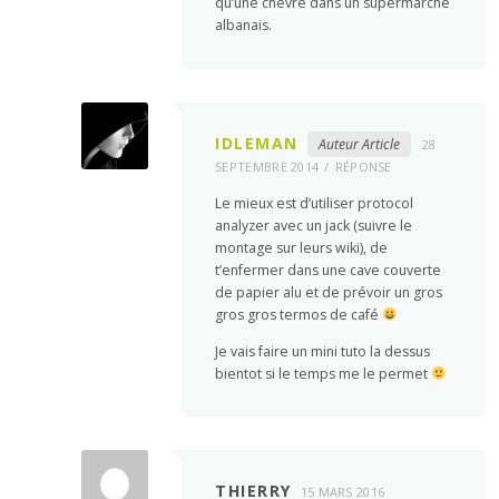
qu’une chèvre dans un supermarché
albanais.
IDLEMAN
Auteur Article
28
SEPTEMBRE 2014
RÉPONSE
Le mieux est d’utiliser protocol
analyzer avec un jack (suivre le
montage sur leurs wiki), de
t’enfermer dans une cave couverte
de papier alu et de prévoir un gros
gros gros termos de café
Je vais faire un mini tuto la dessus
bientot si le temps me le permet
THIERRY
15 MARS 2016