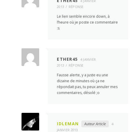
ETHER45
4 JANVIER
2013
RÉPONSE
Le lien semble encore down, à
l’heure où je poste ce commentaire
:s
ETHER45
4 JANVIER
2013
RÉPONSE
Fausse alerte, y a juste eu une
dizaine de minutes où ça ne
répondait pas, tu peux annuler mes
commentaires, désolé ;o
IDLEMAN
Auteur Article
4
JANVIER 2013