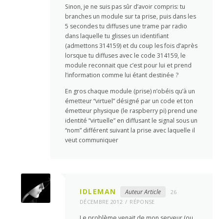
Sinon, je ne suis pas sûr d’avoir compris: tu
branches un module sur ta prise, puis dans les
5 secondes tu diffuses une trame par radio
dans laquelle tu glisses un identifiant
(admettons 314159) et du coup les fois d’après
lorsque tu diffuses avec le code 314159, le
module reconnait que c’est pour lui et prend
l’information comme lui étant destinée ?
En gros chaque module (prise) n’obéis qu’à un
émetteur “virtuel” désigné par un code et ton
émetteur physique (le raspberry pi) prend une
identité “virtuelle” en diffusant le signal sous un
“nom” différent suivant la prise avec laquelle il
veut communiquer
IDLEMAN
Auteur Article
26
DÉCEMBRE 2012
RÉPONSE
Le problème venait de mon serveur (ou