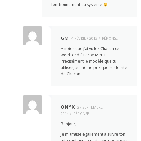
fonctionnement du système
GM
4 FÉVRIER 2013
RÉPONSE
A noter que j’ai vu les Chacon ce
week-end à Leroy-Merlin.
Précisément le modèle que tu
utilises, au même prix que sur le site
de Chacon.
ONYX
27 SEPTEMBRE
2014
RÉPONSE
Bonjour,
Je m’amuse egallement à suivre ton
tuto sauf que je part avec des prises