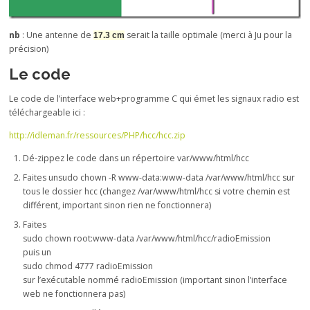
nb
: Une antenne de
serait la taille optimale (merci à Ju pour la
17.3 cm
précision)
Le code
Le code de l’interface web+programme C qui émet les signaux radio est
téléchargeable ici :
http://idleman.fr/ressources/PHP/hcc/hcc.zip
Dé-zippez le code dans un répertoire var/www/html/hcc
Faites un
sudo chown -R www-data:www-data /var/www/html/hcc
sur
tous le dossier hcc (changez /var/www/html/hcc si votre chemin est
différent, important sinon rien ne fonctionnera)
Faites
sudo chown root:www-data /var/www/html/hcc/radioEmission
puis un
sudo chmod 4777 radioEmission
sur l’exécutable nommé radioEmission (important sinon l’interface
web ne fonctionnera pas)