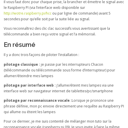
Il vous faut donc pour chaque prise, la brancher et émettre le signal avec
le Raspberry PI (via l’interface web disponible sur
http://wotre.raspberry.pi/hcc
ou par ligne de commande) avant 5
secondes pour qu’elle soit par la suite liée au signal.
Vous reconnaîtrez des clic clac successifs vous avertissant que la
télécommande a bien reçu votre signal et l’a mémorisé.
En résumé
Il y a donc trois façons de piloter l’installation :
pilotage classique :
je passe par les interrupteurs Chacon
(télécommande ou télécommande sous forme d’interrupteur) pour
allumer/éteindre mes lampes
pilotage par interface web :
j’allume/éteint mes lampes via une
interface web sur navigateur internet de tablettes/pc/smartphone
pilotage par reconnaissance vocale :
Lorsque je prononce une
phrase définie, mon pc envoie directement une requête au Raspberry PI
qui allume ou éteint les lampes
Pour ce dernier, je me suis contenté de mélanger mon tuto sur la
reconnaissance vocale (raspberry pi 09). Je vous invite à faire la même