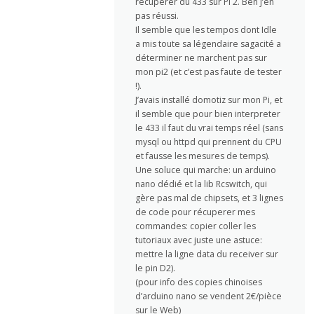
récuperer du 433 sur Pi 2. Ben j’en
pas réussi.
Il semble que les tempos dont Idle
a mis toute sa légendaire sagacité a
déterminer ne marchent pas sur
mon pi2 (et c’est pas faute de tester
!).
J’avais installé domotiz sur mon Pi, et
il semble que pour bien interpreter
le 433 il faut du vrai temps réel (sans
mysql ou httpd qui prennent du CPU
et fausse les mesures de temps).
Une soluce qui marche: un arduino
nano dédié et la lib Rcswitch, qui
gère pas mal de chipsets, et 3 lignes
de code pour récuperer mes
commandes: copier coller les
tutoriaux avec juste une astuce:
mettre la ligne data du receiver sur
le pin D2).
(pour info des copies chinoises
d’arduino nano se vendent 2€/pièce
sur le Web)