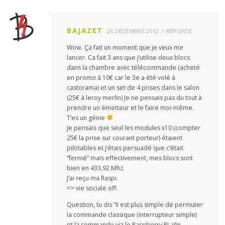
BAJAZET
26 DÉCEMBRE 2012
RÉPONSE
Wow. Ça fait un moment que je veux me
lancer. Ca fait 3 ans que j’utilise deux blocs
dans la chambre avec télécommande (acheté
en promo à 10€ car le 3e a été volé à
castorama) et un set de 4 prises dans le salon
(25€ à leroy merlin) Je ne pensais pas du tout à
prendre un émetteur et le faire moi-même.
T’es un génie
Je pensais que seul les modules x10 (compter
25€ la prise sur courant porteur) étaient
pilotables et j’étais persuadé que c’était
“fermé” mais effectivement, mes blocs sont
bien en 433,92 Mhz.
J’ai reçu ma Raspi.
=> vie sociale off.
Question, tu dis “Il est plus simple de permuter
la commande classique (interrupteur simple)
et la commande via le Raspberry PI afin