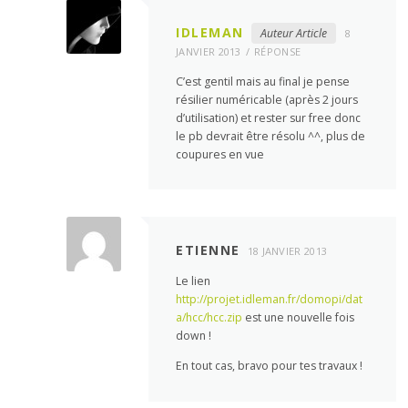
IDLEMAN
Auteur Article
8
JANVIER 2013
RÉPONSE
C’est gentil mais au final je pense
résilier numéricable (après 2 jours
d’utilisation) et rester sur free donc
le pb devrait être résolu ^^, plus de
coupures en vue
ETIENNE
18 JANVIER 2013
Le lien
http://projet.idleman.fr/domopi/dat
a/hcc/hcc.zip
est une nouvelle fois
down !
En tout cas, bravo pour tes travaux !