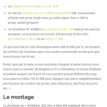
Un
raspberry PI modèle A ou B ~30€
Un set de
3 prises chacon + télécommande
(~30€, vous pouvez
acheter une prise seule mais ça coûte super cher (~20€ la
prise), autant grouper)
Un émetteur RF 433Mhz (
j’ai acheté le mien 15€
mais je me suis fait
arnaquer, vous pouvez en trouver à beaucoup moins cher,
par exemple à 3€ ici
ou sur
ebay à 1.3€
)
Ce qui nous fait un coût domotique entre 30€ et 65€ par la, en fonction
du nombre de machines que vous voulez commander et des prix que
vous trouvez sur le net.
Notez que par la suite si vous souhaitez équiper d’autres pièces vous
n’aurez pas à racheter de Raspberry PI ni d’émetteur (à moins d’habiter
un palace auquel cas le prix ne vous posera pas problème) du coup
vous paierez entre 15€ et 30€ pour équiper une pièce supplémentaire
(en fonction du nombre de prises, des réductions, des frais de ports
etc…).
Le montage
Le montage rpi + émetteur 433 mhz a déjà été expliqué dans notre