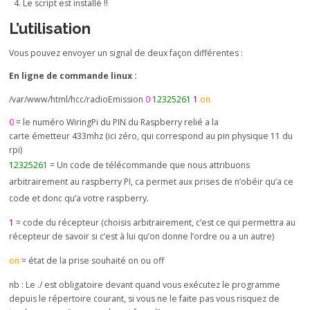
Le script est installé !!
L’utilisation
Vous pouvez envoyer un signal de deux façon différentes :
En ligne de commande linux :
/var/www/html/hcc/radioEmission
0
12325261
1
on
0
= le numéro WiringPi du PIN du Raspberry relié a la
carte émetteur 433mhz (ici zéro, qui correspond au pin physique 11 du
rpi)
12325261
= Un code de télécommande que nous attribuons
arbitrairement au raspberry PI, ca permet aux prises de n’obéir qu’a ce
code et donc qu’a votre raspberry.
1
= code du récepteur (choisis arbitrairement, c’est ce qui permettra au
récepteur de savoir si c’est à lui qu’on donne l’ordre ou a un autre)
on
= état de la prise souhaité on ou off
nb : Le ./ est obligatoire devant quand vous exécutez le programme
depuis le répertoire courant, si vous ne le faite pas vous risquez de