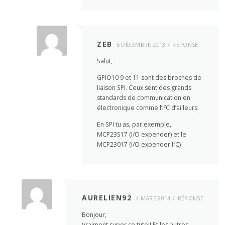
ZEB
5 DÉCEMBRE 2013
RÉPONSE
Salut,
GPIO10 9 et 11 sont des broches de
liaison SPI. Ceux sont des grands
standards de communication en
électronique comme l’I²C d’ailleurs.
En SPI tu as, par exemple,
MCP23S17 (I/O expender) et le
MCP23017 (I/O expender I²C)
AURELIEN92
4 MARS 2014
RÉPONSE
Bonjour,
Vraiment super ce tuto!! Et les autres