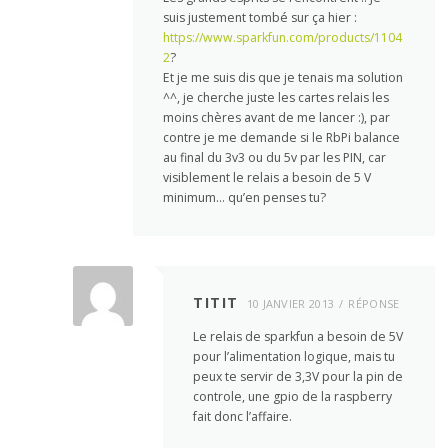
suis justement tombé sur ça hier :
https://www.sparkfun.com/products/1104
2
?
Et je me suis dis que je tenais ma solution
^^, je cherche juste les cartes relais les
moins chères avant de me lancer :), par
contre je me demande si le RbPi balance
au final du 3v3 ou du 5v par les PIN, car
visiblement le relais a besoin de 5 V
minimum… qu’en penses tu?
TITIT
10 JANVIER 2013
RÉPONSE
Le relais de sparkfun a besoin de 5V
pour l’alimentation logique, mais tu
peux te servir de 3,3V pour la pin de
controle, une gpio de la raspberry
fait donc l’affaire.