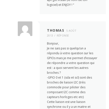
logiciel) et ENJOY ! “
THOMAS
5 AOÛT
2013
RÉPONSE
Bonjour,
Je ne sais pas si quelqu’un a
répondu à votre question sur les
GPIOs mais je me permet d’essayer
de répondre a votre question qui
est : a quoi servent les autres
broches ?
-GPIO 0 et 1 (sda et scl) sont des
broches de liaison I2C (très
commode pour piloter des
composant I2C comme des
capteurs horloges etc etc)
Cette liaison est une liaison
synchrone ou il y a un maitre et