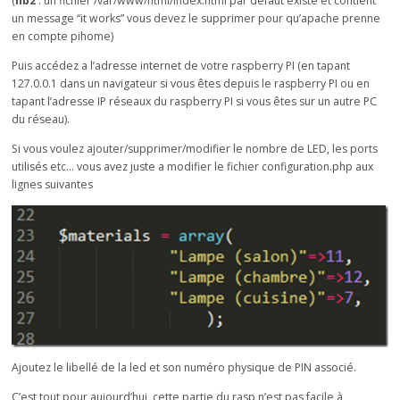
(
nb2
: un fichier /var/www/html/index.html par défaut existe et contient
un message “it works” vous devez le supprimer pour qu’apache prenne
en compte pihome)
Puis accédez a l’adresse internet de votre raspberry PI (en tapant
127.0.0.1 dans un navigateur si vous êtes depuis le raspberry PI ou en
tapant l’adresse IP réseaux du raspberry PI si vous êtes sur un autre PC
du réseau).
Si vous voulez ajouter/supprimer/modifier le nombre de LED, les ports
utilisés etc… vous avez juste a modifier le fichier configuration.php aux
lignes suivantes
Ajoutez le libellé de la led et son numéro physique de PIN associé.
C’est tout pour aujourd’hui, cette partie du rasp n’est pas facile à