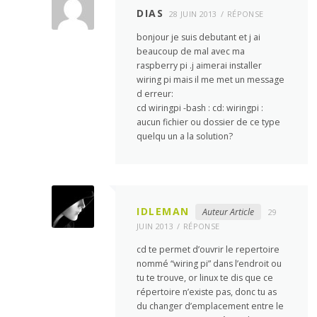
DIAS
28 JUIN 2013
RÉPONSE
bonjour je suis debutant et j ai
beaucoup de mal avec ma
raspberry pi .j aimerai installer
wiring pi mais il me met un message
d erreur:
cd wiringpi -bash : cd: wiringpi :
aucun fichier ou dossier de ce type
quelqu un a la solution?
IDLEMAN
Auteur Article
29
JUIN 2013
RÉPONSE
cd te permet d’ouvrir le repertoire
nommé “wiring pi” dans l’endroit ou
tu te trouve, or linux te dis que ce
répertoire n’existe pas, donc tu as
du changer d’emplacement entre le