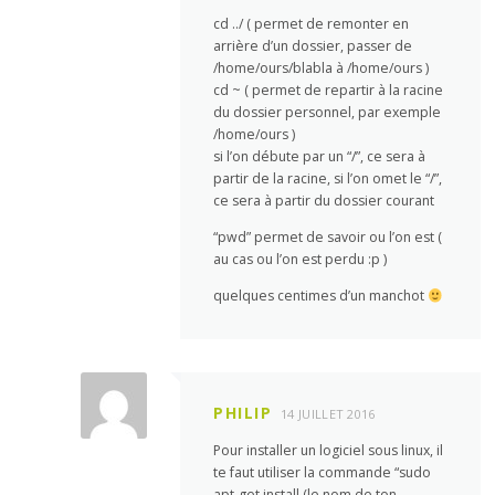
cd ../ ( permet de remonter en
arrière d’un dossier, passer de
/home/ours/blabla à /home/ours )
cd ~ ( permet de repartir à la racine
du dossier personnel, par exemple
/home/ours )
si l’on débute par un “/”, ce sera à
partir de la racine, si l’on omet le “/”,
ce sera à partir du dossier courant
“pwd” permet de savoir ou l’on est (
au cas ou l’on est perdu :p )
quelques centimes d’un manchot
PHILIP
14 JUILLET 2016
Pour installer un logiciel sous linux, il
te faut utiliser la commande “sudo
apt-get install (le nom de ton