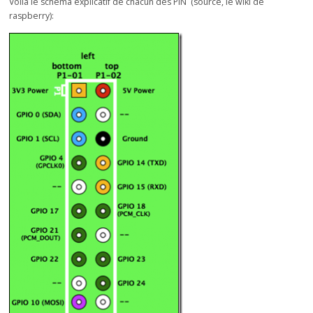
Voila le schéma explicatif de chacun des PIN (source, le wiki de
raspberry):