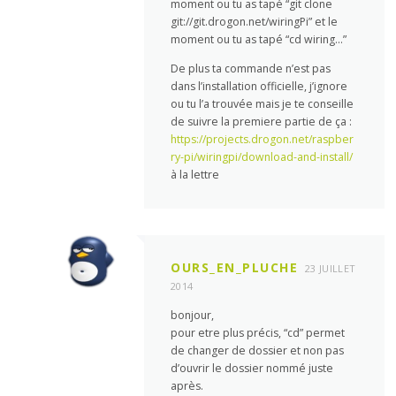
moment ou tu as tapé “git clone
git://git.drogon.net/wiringPi” et le
moment ou tu as tapé “cd wiring…”
De plus ta commande n’est pas
dans l’installation officielle, j’ignore
ou tu l’a trouvée mais je te conseille
de suivre la premiere partie de ça :
https://projects.drogon.net/raspber
ry-pi/wiringpi/download-and-install/
à la lettre
OURS_EN_PLUCHE
23 JUILLET
2014
bonjour,
pour etre plus précis, “cd” permet
de changer de dossier et non pas
d’ouvrir le dossier nommé juste
après.