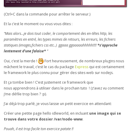
(Ctrl+C dans la commande pour arrêter le serveur.)
Et la c’est le moment ou vous vous dites :
“Mais alors…je dois tout coder, le comportement des en-têtes http, les
paramètres en entré, les types mimes de retours, les erreurs, les fichiers
statiques (images,fichiers css etc..) ggaaa ggaaaaahhhhh!!!!
*s’approche
lentement d’une falaise*
”
Oui, c’est la merde !
Fort heureusement, de nombreux plugins nous
mâchent le travail, c’est le cas du package
Express
qui est certainement
le framework le plus connu pour gérer des sites web sur nodejs.
Et ça tombe bien ! C’est justement ce framework que
nous apprendrons à utiliser dans le prochain tuto ! (z’avez vu comment
j’me défile trop bien ? :p).
J’ai déjà trop parlé, je vous laisse un petit exercice en attendant:
Créer une petite page hello idleworld, en incluant
une image qui se
trouve dans votre dossier /var/node-www
.
Pouah, il est trop facile ton exercice patate !!