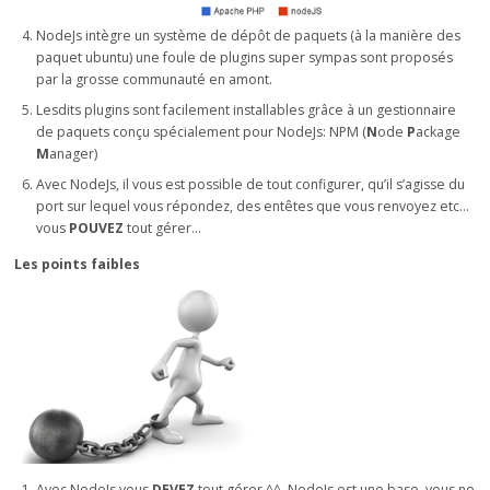
NodeJs intègre un système de dépôt de paquets (à la manière des
paquet ubuntu) une foule de plugins super sympas sont proposés
par la grosse communauté en amont.
Lesdits plugins sont facilement installables grâce à un gestionnaire
de paquets conçu spécialement pour NodeJs: NPM (
N
ode
P
ackage
M
anager)
Avec NodeJs, il vous est possible de tout configurer, qu’il s’agisse du
port sur lequel vous répondez, des entêtes que vous renvoyez etc…
vous
POUVEZ
tout gérer…
Les points faibles
Avec NodeJs vous
DEVEZ
tout gérer ^^, NodeJs est une base, vous ne