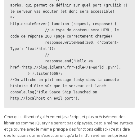
après, qui permet de définir sur quel port (gruiiik !) 
le serveur vas écouter (et donc sera accessible)

*/

http.createServer( function (request, response) {

		//Le type de contenu sera HTML, le 
code de réponse 200 (page correctement chargée)

		response.writeHead(200, {'Content-
Type': 'text/html'});

		//

		response.end('Hello <a 
href="http://blog.idleman.fr">Idle</a>World :p\n');

	} ).listen(666);

//On affiche un ptit message funky dans la console 
histoire d'être sûr que le serveur est lancé

console.log('Idle Space Ship launched on 
http://localhost on evil port');
Ceux qui utilisent régulièrement JavaScript, et plus précisément des
librairies comme jQuery ne seront pas dépaysés, c’est la même syntaxe
et ça tourne avec le même principe des fonctions callback (c’est a dire
des fonctions qui ne s’exécuteront qu’à la fin d’un évènement précis).