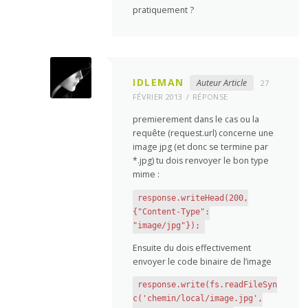
pratiquement ?
IDLEMAN
Auteur Article
27
FÉVRIER 2013
RÉPONSE
premierement dans le cas ou la
requête (request.url) concerne une
image jpg (et donc se termine par
*.jpg) tu dois renvoyer le bon type
mime :
response.writeHead(200,
{"Content-Type":
"image/jpg"});
Ensuite du dois effectivement
envoyer le code binaire de l’image
response.write(fs.readFileSyn
c('chemin/local/image.jpg',