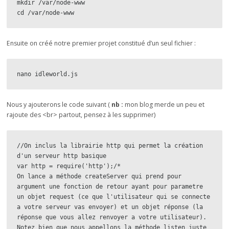
mkdir /var/node-www

cd /var/node-www
Ensuite on créé notre premier projet constitué d’un seul fichier :
nano idleworld.js
Nous y ajouterons le code suivant (
nb :
mon blog merde un peu et
rajoute des <br> partout, pensez à les supprimer)
//On inclus la librairie http qui permet la création 
d'un serveur http basique

var http = require('http');/*

On lance a méthode createServer qui prend pour 
argument une fonction de retour ayant pour parametre 
un objet request (ce que l'utilisateur qui se connecte 
a votre serveur vas envoyer) et un objet réponse (la 
réponse que vous allez renvoyer a votre utilisateur). 
Notez bien que nous appellons la méthode listen juste 