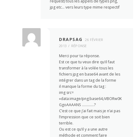
request) tous les appels de types png,
jpg etc… vers leurs type mime respectif
DRAPSAG
26 FÉVRIER
2013
RÉPONSE
Merci pour ta réponse.
Est ce que tu veux dire qu’il faut
transformer à la volée tous les
fichiers jpg en base64 avant de les
intégrer dans un tag de la forme
il manque la forme du tag :
img src=
»data:image/png;base64,iVBORw0K
GgoAAAANS ………….?
C’est ce que j’ai fait mais je n’ai pas
l’impression que ce soit bien
terrible.
Ou est ce qu’il y a une autre
méthode et comment faire