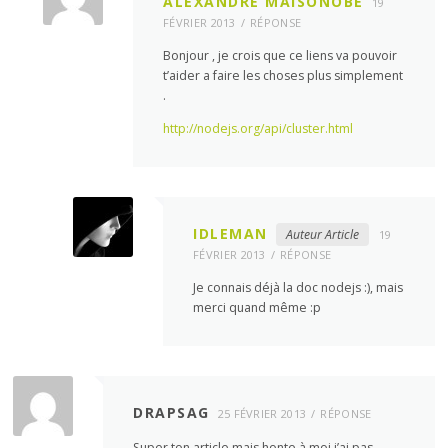
ALEXANDRE MAISONOBE
19
FÉVRIER 2013
RÉPONSE
Bonjour , je crois que ce liens va pouvoir
t’aider a faire les choses plus simplement
.
http://nodejs.org/api/cluster.html
IDLEMAN
Auteur Article
19
FÉVRIER 2013
RÉPONSE
Je connais déjà la doc nodejs :), mais
merci quand même :p
DRAPSAG
25 FÉVRIER 2013
RÉPONSE
Super ton article mais honte à moi j’ai pas