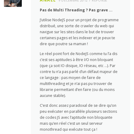
9 DÉCEMBRE 2012
RÉPONSE
Pas de Multi Threading ? Pas grave …
J’utilise NodeJS pour un projet de programme
distribué, une sorte de crawler du web qui
navigue sur les sites dans le but de trouver
certaines pages et les indexer et je peux te
dire que poutre sa maman !
Le réel point fort de NodeJS comme tu l’a dis
c’est ses aptitudes à être I/O non bloquant
(que ça soit IO disque, IO réseau, etc …). Par
contre tu n’a pas parlé d’un défaut majeur de
ce langage : pas moyen de faire de
multithreading et je n’ai pas pu trouver de
librairie permettant d’en faire (ou du moins
aucune stable).
C’est donc assez paradoxal de se dire qu’on
peu exécuter en parallèle plusieurs sections
de codes JS avec l’aptitude non bloquante
mais qu’en réel c’est un seul serveur
monothread qui exécute tout ça !