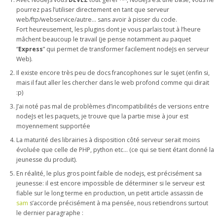
pourrez pas l’utiliser directement en tant que serveur
web/ftp/webservice/autre… sans avoir à pisser du code.
Fort heureusement, les plugins dont je vous parlais tout à l’heure
mâchent beaucoup le travail (je pense notamment au paquet
“
Express
” qui permet de transformer facilement nodeJs en serveur
Web).
Il existe encore très peu de docs francophones sur le sujet (enfin si,
mais il faut aller les chercher dans le web profond comme qui dirait
:p)
J’ai noté pas mal de problèmes d’incompatibilités de versions entre
nodeJs et les paquets, je trouve que la partie mise à jour est
moyennement supportée
La maturité des librairies à disposition côté serveur serait moins
évoluée que celle de PHP, python etc… (ce qui se tient étant donné la
jeunesse du produit).
En réalité, le plus gros point faible de nodejs, est précisément sa
jeunesse: il est encore impossible de déterminer si le serveur est
fiable sur le long terme en production, un petit article assassin de
sam
s’accorde précisément à ma pensée, nous retiendrons surtout
le dernier paragraphe :