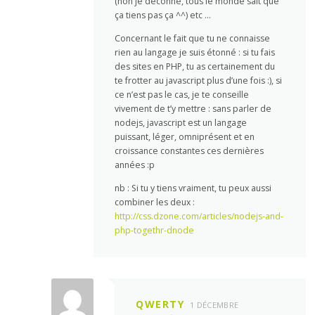
(non je déconne, tous le monde sait que
ça tiens pas ça ^^) etc …
Concernant le fait que tu ne connaisse
rien au langage je suis étonné : si tu fais
des sites en PHP, tu as certainement du
te frotter au javascript plus d’une fois :), si
ce n’est pas le cas, je te conseille
vivement de t’y mettre : sans parler de
nodejs, javascript est un langage
puissant, léger, omniprésent et en
croissance constantes ces dernières
années :p
nb : Si tu y tiens vraiment, tu peux aussi
combiner les deux :
http://css.dzone.com/articles/nodejs-and-
php-togethr-dnode
QWERTY
1 DÉCEMBRE