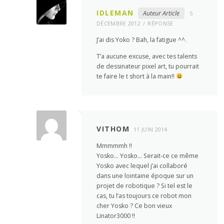
IDLEMAN
Auteur Article
5
DÉCEMBRE 2012
RÉPONSE
J’ai dis Yoko ? Bah, la fatigue ^^.
T’a aucune excuse, avec tes talents
de dessinateur pixel art, tu pourrait
te faire le t short à la main!!
VITHOM
11 JUIN 2014
Mmmmmh !!
Yosko… Yosko… Serait-ce ce même
Yosko avec lequel j’ai collaboré
dans une lointaine époque sur un
projet de robotique ? Si tel est le
cas, tu l’as toujours ce robot mon
cher Yosko ? Ce bon vieux
Linator3000 !!