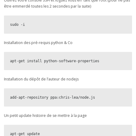
Ouvrez votre console SSH et loguez vous en tant que root (pour ne pas
être emmerdé toutes les 2 secondes par la suite)
sudo -i
Installation des pré-requis python & Co
apt-get install python-software-properties
Installation du dépôt de l’auteur de nodejs
add-apt-repository ppa:chris-lea/node.js
Un petit update histoire de se mettre à la page
apt-get update