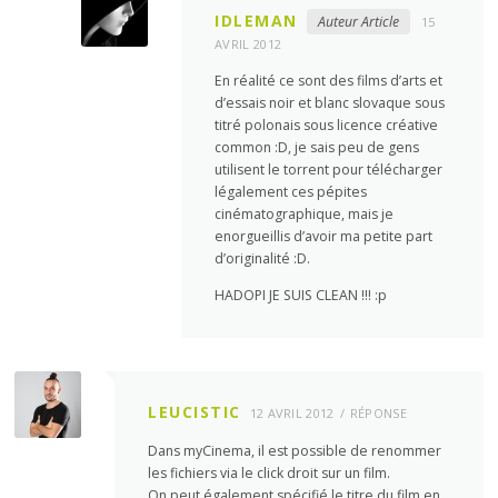
IDLEMAN
Auteur Article
15
AVRIL 2012
En réalité ce sont des films d’arts et
d’essais noir et blanc slovaque sous
titré polonais sous licence créative
common :D, je sais peu de gens
utilisent le torrent pour télécharger
légalement ces pépites
cinématographique, mais je
enorgueillis d’avoir ma petite part
d’originalité :D.
HADOPI JE SUIS CLEAN !!! :p
LEUCISTIC
12 AVRIL 2012
RÉPONSE
Dans myCinema, il est possible de renommer
les fichiers via le click droit sur un film.
On peut également spécifié le titre du film en