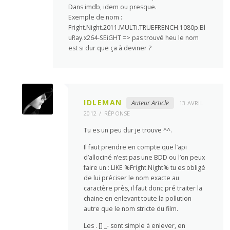
Dans imdb, idem ou presque.
Exemple de nom :
Fright.Night.2011.MULTi.TRUEFRENCH.1080p.Bl
uRay.x264-SEiGHT => pas trouvé heu le nom
est si dur que ça à deviner ?
IDLEMAN
Auteur Article
13 AVRIL
2012
RÉPONSE
Tu es un peu dur je trouve ^^.
Il faut prendre en compte que l’api
d’allociné n’est pas une BDD ou l’on peux
faire un : LIKE %Fright.Night% tu es obligé
de lui préciser le nom exacte au
caractère près, il faut donc pré traiter la
chaine en enlevant toute la pollution
autre que le nom stricte du film.
Les . [] _- sont simple à enlever, en