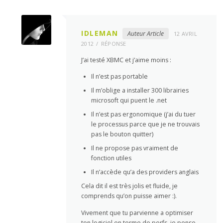
IDLEMAN
Auteur Article
12 AVRIL
2012
RÉPONSE
J’ai testé XBMC et j’aime moins :
Il n’est pas portable
Il m’oblige a installer 300 librairies
microsoft qui puent le .net
Il n’est pas ergonomique (j’ai du tuer
le processus parce que je ne trouvais
pas le bouton quitter)
Il ne propose pas vraiment de
fonction utiles
Il n’accède qu’a des providers anglais
Cela dit il est très jolis et fluide, je
comprends qu’on puisse aimer :).
Vivement que tu parvienne a optimiser
ton logiciel en terme de perfs, je pense