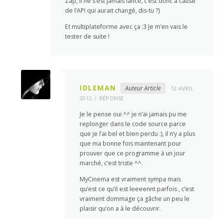
Zap, il ne s’est jamais lancé, c’est donc à cause
de l’API qui aurait changé, dis-tu ?)
Et multiplateforme avec ça :3 Je m’en vais le
tester de suite !
IDLEMAN
Auteur Article
12 AVRIL
2012
RÉPONSE
Je le pense oui ^^ je n’ai jamais pu me
replonger dans le code source parce
que je l’ai bel et bien perdu :), il n’y a plus
que ma bonne fois maintenant pour
prouver que ce programme à un jour
marché, c’est triste ^^.
MyCinema est vraiment sympa mais
qu’est ce qu’il est leeeennt parfois , c’est
vraiment dommage ça gâche un peu le
plaisir qu’on a à le découvrir.