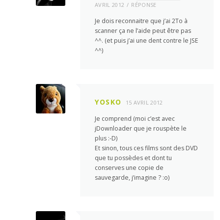
AVRIL 2012
RÉPONSE
Je dois reconnaitre que j’ai 2To à
scanner ça ne l’aide peut être pas
^^. (et puis j’ai une dent contre le JSE
^^)
YOSKO
15 AVRIL 2012
Je comprend (moi c’est avec
jDownloader que je rouspète le
plus :-D)
Et sinon, tous ces films sont des DVD
que tu possèdes et dont tu
conserves une copie de
sauvegarde, j’imagine ? :o)