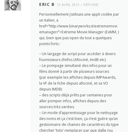
ERIC B
13 AVRIL 2012
RÉPONSE
Personnellement j’utilisais une appli codée par
un italien, a
href=”http://www.binaryworks.it/extrememovi
emanager/”>Extreme Movie Manager (ExMM, )
qui, bien que pas open du tout a quelques
points forts :
– Un langage de script pour accéder à divers
fournisseurs d’infos (Allociné, ImdB etc)
– Le pompage simultané des infos pour un
films donné à partir de plusieurs sources
(par exemple les affiches depuis IMPAwards,
la VF de la fiche depuis allociné, et sa VO
depuis IMDB)
– des scripts déjà prêts par centaines pour
aller pomper infos, affiches depuis des
sources très variées.
– Un mode d’apprentissage pour le nettoyage
des noms et ça c’est bien, ça n’est guère qu’un
gestionnaire de chaines de caractères du type
chercher ‘toto’ remplacer par que dalle (ou