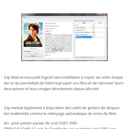
Zap était un tous petit logiciel sans installation à copier sur votre disque
dur et qui permettait de lister/regrouper vos films et de retrouver leurs
descriptions et leurs images directement depuis allociné.
Zap mettait également à disposition des outils de gestion de disques
dur multimédia comme le nettoyage automatique de noms de films
(ex : pour passer passer de Lost.S03E1.XVID-
[FRENCH].VOstFr.12_sub_by.TrucMuche.avi au simple Lost S03E1.avi)