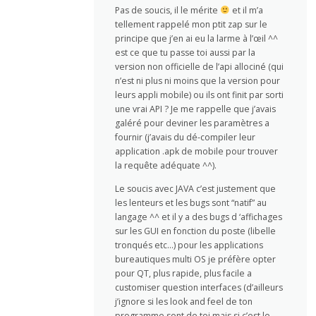
Pas de soucis, il le mérite
et il m’a
tellement rappelé mon ptit zap sur le
principe que j’en ai eu la larme à l’œil ^^
est ce que tu passe toi aussi par la
version non officielle de l’api allociné (qui
n’est ni plus ni moins que la version pour
leurs appli mobile) ou ils ont finit par sorti
une vrai API ? Je me rappelle que j’avais
galéré pour deviner les paramètres a
fournir (j’avais du dé-compiler leur
application .apk de mobile pour trouver
la requête adéquate ^^).
Le soucis avec JAVA c’est justement que
les lenteurs et les bugs sont “natif” au
langage ^^ et il y a des bugs d ‘affichages
sur les GUI en fonction du poste (libelle
tronqués etc…) pour les applications
bureautiques multi OS je préfère opter
pour QT, plus rapide, plus facile a
customiser question interfaces (d’ailleurs
j’ignore si les look and feel de ton
programme sont de toi mais si c’est le