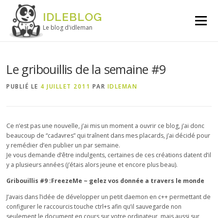
Aller au contenu
IDLEBLOG
Menu
Le blog d'idleman
Le gribouillis de la semaine #9
PUBLIÉ LE
4 JUILLET 2011
PAR
IDLEMAN
Ce n’est pas une nouvelle, j’ai mis un moment a ouvrir ce blog, j’ai donc
beaucoup de “cadavres” qui traînent dans mes placards, j’ai décidé pour
y remédier d’en publier un par semaine.
Je vous demande d’être indulgents, certaines de ces créations datent d’il
y a plusieurs années (j’étais alors jeune et encore plus beau).
Gribouillis #9 :FreezeMe ~ gelez vos donnée a travers le monde
J’avais dans l’idée de développer un petit daemon en c++ permettant de
configurer le raccourcis touche ctrl+s afin qu’il sauvegarde non
seulement le document en cours sur votre ordinateur, mais aussi sur