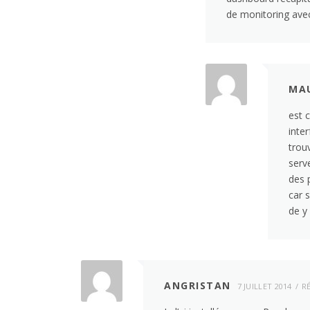
de monitoring avec
MAU
est 
inte
trou
serv
des p
car s
de y
ANGRISTAN
7 JUILLET 2014
R