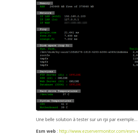
Une belle solution à tester sur un rpi par exemple…
Esm web
:
http://www.ezservermonitor.com/esm-