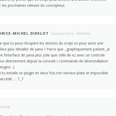
 les prochaines release du concepteur.
RICE-MICHEL DIDELOT
16 JUILLET 2014
RÉPONSE
ce que tu peux récupère les donnes du script ez pour avoir une
rface plus détailler de yana ? Parce que , graphiquement parlant, je
ve l’interface de yana plus jolie que celle de ez avec un controle
eur directement depuis la console ( commande de désinstallation
lugins ..)
i tu installe un plugin en deux fois ton serveur plate et impossible
 accédé …. T_T
ÉPONSE