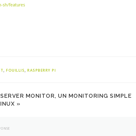
-sh/features
NT
,
FOUILLIS
,
RASPBERRY PI
 SERVER MONITOR, UN MONITORING SIMPLE
LINUX
»
PONSE