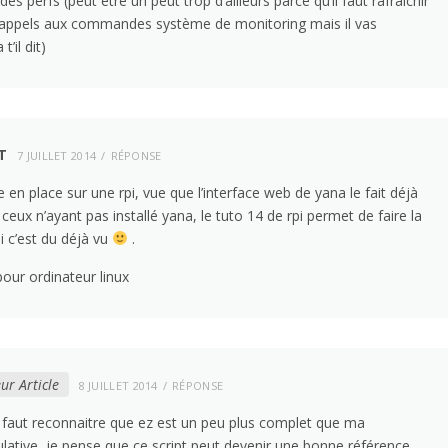
es perfs (peut être un peut trop d’ailleurs parce qu’il faut rafraichir
appels aux commandes système de monitoring mais il vas
’il dit)
T
7 JUILLET 2014
RÉPONSE
tre en place sur une rpi, vue que l’interface web de yana le fait déjà
ceux n’ayant pas installé yana, le tuto 14 de rpi permet de faire la
 c’est du déjà vu
.
our ordinateur linux
ur Article
8 JUILLET 2014
RÉPONSE
 il faut reconnaitre que ez est un peu plus complet que ma
lative, je pense que ce script peut devenir une bonne référence