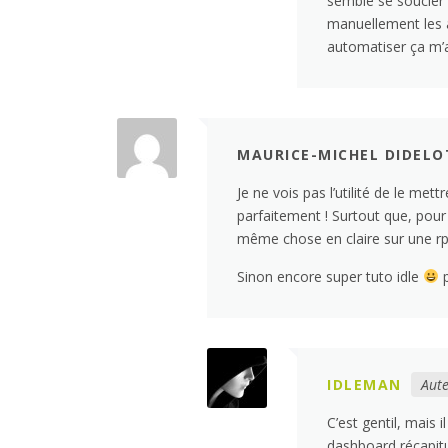
semble se soucier d
manuellement les 
automatiser ça m’a t
MAURICE-MICHEL DIDELO
Je ne vois pas l’utilité de le met
parfaitement ! Surtout que, pour 
même chose en claire sur une rpi
Sinon encore super tuto idle
p
IDLEMAN
Aute
C’est gentil, mais
dashboard récapitu