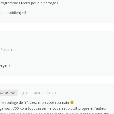
programme ! Merci pour le partage !
 au quotidien) <3
 réseau»
léger ?
ur Article
8 JUILLET 2014
RÉPONSE
 le roulage de “r”, c’est mon coté roumain
ça vas : 700 ko a tout casser, le code est plutôt propre et l’auteur