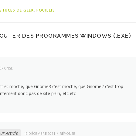
STUCES DE GEEK
,
FOUILLIS
CUTER DES PROGRAMMES WINDOWS (.EXE)
ÉPONSE
 lent et moche, que Gnome3 c’est moche, que Gnome2 c’est trop
entement donc pas de site pr0n, etc etc
ur Article
19 DÉCEMBRE 2011
RÉPONSE