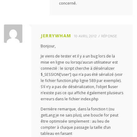
concerné.
JERRYWHAM
10 AVRIL 2012
RÉPONSE
Bonjour,
Je viens de tester et il y a un bug lors de la
mise en ligne ou lorsqu’aucun utilisateur est
connecté : le script cherche à désérializer
$_SESSION[‘user’] qui n’a pas été sérializé (voir
le fichier function.php ligne 589 par exemple).
S’il n’y a pas de désérialization, l’objet $user
n’existe pas ce qui affiche également plusieurs
erreurs dans le fichier index.php
Dernière remarque, dans la fonction t (ou
getLang je ne sais plus), une boucle for peut
être optimisée simplement : au lieu de
compter à chaque passage la taille d’un
tableau en faisant