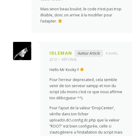
Mais sinon beau boulot, le code n’est pas trop
illisible, donc on arrive à la modifier pour
l’adapter.
IDLEMAN
Auteur Article
9 AVRIL
2012
RÉPONSE
Hello Mr Kooky !!
Pour l’erreur deprecated, cela semble
venir de ton serveur xampp et non du
script (du moins c’est ce que nous affirme
ton débogueur ^^).
Pour l’ajout de la valeur ‘DropCenter’,
vérifie dans ton fichier
uploads\.dc\.config.dc.php que la valeur
“ROOT” est bien configurée, celle ci
s’autogénere a l’installation du script mais