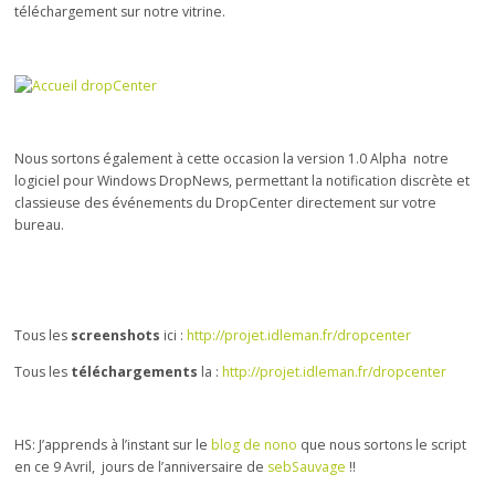
téléchargement sur notre vitrine.
Nous sortons également à cette occasion la version 1.0 Alpha notre
logiciel pour Windows DropNews, permettant la notification discrète et
classieuse des événements du DropCenter directement sur votre
bureau.
Tous les
screenshots
ici :
http://projet.idleman.fr/dropcenter
Tous les
téléchargements
la :
http://projet.idleman.fr/dropcenter
HS: J’apprends à l’instant sur le
blog de nono
que nous sortons le script
en ce 9 Avril, jours de l’anniversaire de
sebSauvage
!!