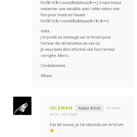
for($i=0;$i<count($tableau);$i++), il vaut mieux
instancier une variable avec cette valeur une
fois pour toute en faisant
for($i=0,$c=count($tableau);$i<$c;$i++)
Voilà.
J'ai posté un message sur le forum pour
l'erreur de sérialization au cas où.
Je veux bien être informé une fois l'erreur
corrigée. Merci.
Cordialement.
Wham.
IDLEMAN
Auteur Article
10 AVRIL
2012
RÉPONSE
Pas de soucis, je t’ai répondu sur le forum