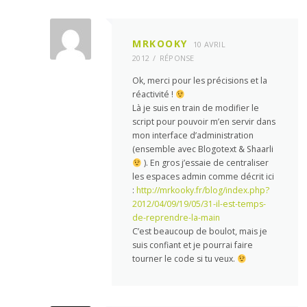
MRKOOKY
10 AVRIL
2012
RÉPONSE
Ok, merci pour les précisions et la
réactivité !
Là je suis en train de modifier le
script pour pouvoir m’en servir dans
mon interface d’administration
(ensemble avec Blogotext & Shaarli
). En gros j’essaie de centraliser
les espaces admin comme décrit ici
:
http://mrkooky.fr/blog/index.php?
2012/04/09/19/05/31-il-est-temps-
de-reprendre-la-main
C’est beaucoup de boulot, mais je
suis confiant et je pourrai faire
tourner le code si tu veux.